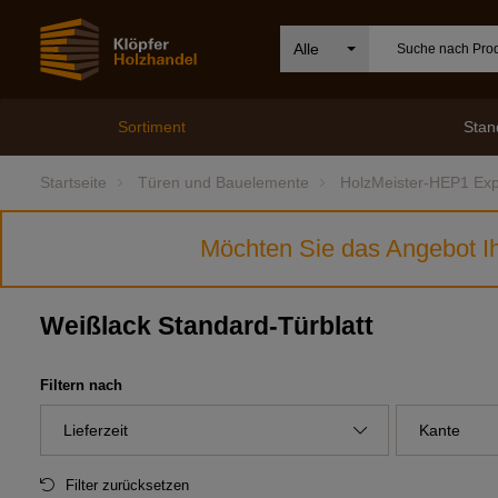
Alle
Sortiment
Stan
Startseite
Türen und Bauelemente
HolzMeister-HEP1 Ex
Möchten Sie das Angebot Ih
Weißlack Standard-Türblatt
Filtern nach
Lieferzeit
Kante
Filter zurücksetzen