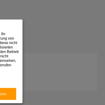
 Ihr
tzung von
iese nicht
isierten
den Betrieb
nicht
 einsehen,
errufen
eren