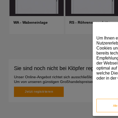
WA - Wabeneinlage
RS - Röhrenspanplatte
Um Ihnen e
Nutzererleb
Cookies und
bereits tec
Empfehlunge
der Webseit
Sie sind noch nicht bei Klöpfer registriert?
optimal auf
welche Dien
Unser Online-Angebot richtet sich ausschließlich an gewerbli
oder in der
Um von unseren günstigen Großhandelspreisen zu profitieren, 
Jetzt registrieren
All