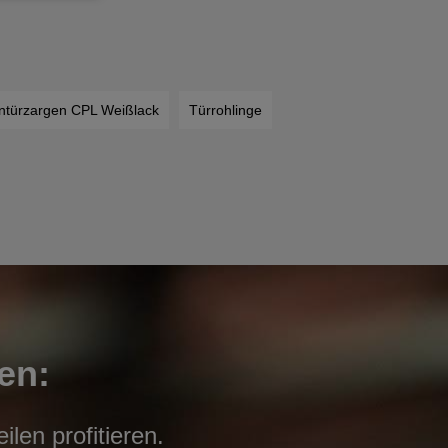
ntürzargen CPL Weißlack
Türrohlinge
en:
len profitieren.