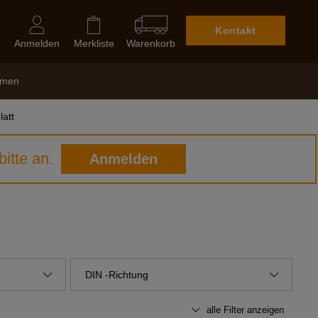
Kontakt
Anmelden
Merkliste
Warenkorb
hmen
att
itte an.
Anmelden
DIN -Richtung
alle Filter anzeigen