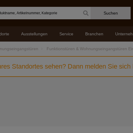
Suchen
dorte
Ausstellungen
Service
Branchen
Unterne
hnungseingangstüren
Funktionstüren & Wohnungseingangstüren Ei
res Standortes sehen? Dann melden Sie sich b