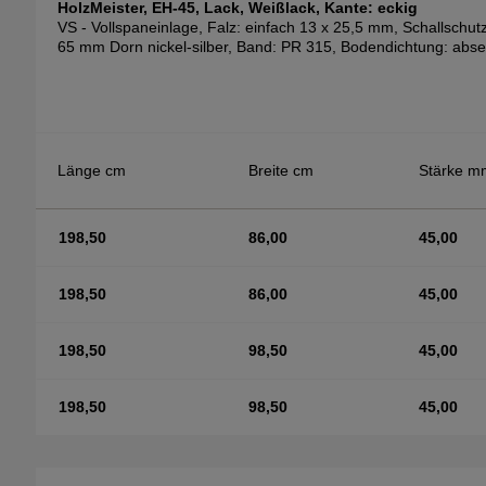
HolzMeister, EH-45, Lack, Weißlack, Kante: eckig
VS - Vollspaneinlage, Falz: einfach 13 x 25,5 mm, Schallschutzk
65 mm Dorn nickel-silber, Band: PR 315, Bodendichtung: abse
Länge cm
Breite cm
Stärke m
198,50
86,00
45,00
198,50
86,00
45,00
198,50
98,50
45,00
198,50
98,50
45,00