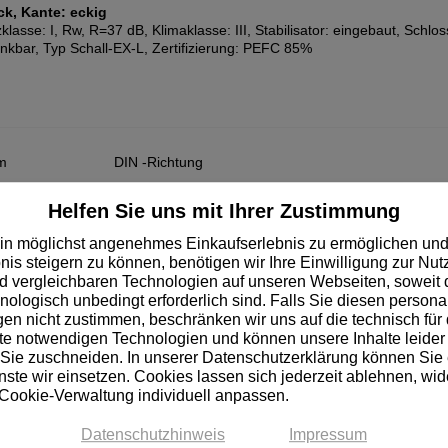
ck, Kante: eckig
lasse: I, Rw, R=37 dB, Klimaklasse: III, Stabilisator: eingebaut, Schlo
nkbar, Typ Schall-EX-L, Zertifizierung: PEFC 85%
m
DIN -Richtung
Helfen Sie uns mit Ihrer Zustimmung
Links
in möglichst angenehmes Einkaufserlebnis zu ermöglichen und
nis steigern zu können, benötigen wir Ihre Einwilligung zur Nu
Rechts
 vergleichbaren Technologien auf unseren Webseiten, soweit d
hnologisch unbedingt erforderlich sind. Falls Sie diesen personal
n nicht zustimmen, beschränken wir uns auf die technisch für 
e notwendigen Technologien und können unsere Inhalte leider 
 Sie zuschneiden. In unserer Datenschutzerklärung können Sie
ste wir einsetzen. Cookies lassen sich jederzeit ablehnen, wid
 Cookie-Verwaltung individuell anpassen.
Datenschutzhinweis
Impressum