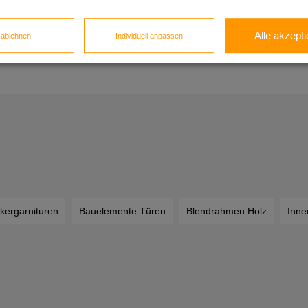
che Kunden.
Alle akzepti
e ablehnen
Individuell anpassen
müssen Sie sich zunächst registrieren.
kergarnituren
Bauelemente Türen
Blendrahmen Holz
Inne