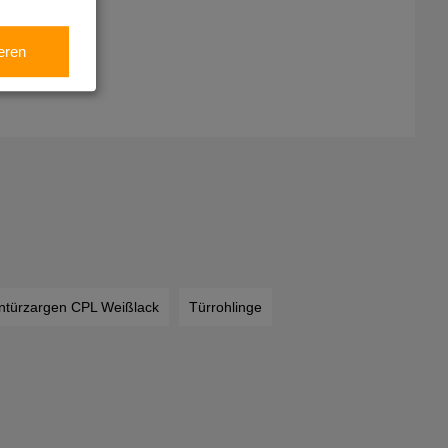
eren
ntürzargen CPL Weißlack
Türrohlinge