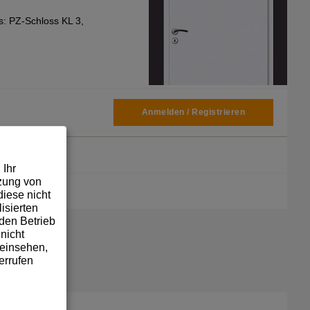
ss: PZ-Schloss KL 3,
Anmelden / Registrieren
 Ihr
tzung von
iese nicht
isierten
den Betrieb
nicht
 einsehen,
errufen