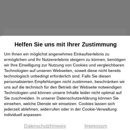
Sie sind noch nicht bei Klöpfer registriert?
Helfen Sie uns mit Ihrer Zustimmung
Unser Online-Angebot richtet sich ausschließlich an
gewerbliche Kunden.
Um Ihnen ein möglichst angenehmes Einkaufserlebnis zu
Um von unseren günstigen Großhandelspreisen zu
ermöglichen und Ihr Nutzererlebnis steigern zu können, benötigen
profitieren, müssen Sie sich zunächst registrieren.
wir Ihre Einwilligung zur Nutzung von Cookies und vergleichbaren
Technologien auf unseren Webseiten, soweit diese nicht bereits
Jetzt registrieren
technologisch unbedingt erforderlich sind. Falls Sie diesen
personalisierten Empfehlungen nicht zustimmen, beschränken wir
uns auf die technisch für den Betrieb der Webseite notwendigen
Technologien und können unsere Inhalte leider nicht optimal auf
Sie zuschneiden. In unserer Datenschutzerklärung können Sie
einsehen, welche Dienste wir einsetzen. Cookies lassen sich
jederzeit ablehnen, widerrufen oder in der Cookie-Verwaltung
individuell anpassen.
Dies könnte Sie auch interessieren
Datenschutzhinweis
Impressum