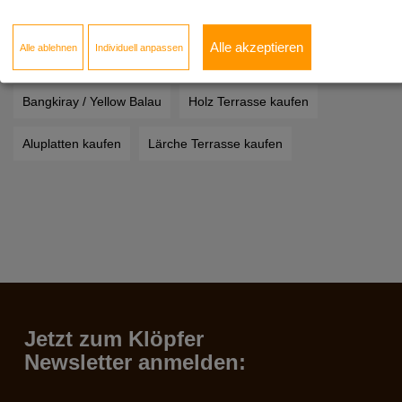
WPC Unterkonstruktion Preis
Thermoholz kaufen
Alle akzeptieren
Alle ablehnen
Individuell anpassen
Kebony Preis
Douglasie kaufen
Bangkiray / Yellow Balau
Holz Terrasse kaufen
Aluplatten kaufen
Lärche Terrasse kaufen
Jetzt zum Klöpfer
Newsletter anmelden: