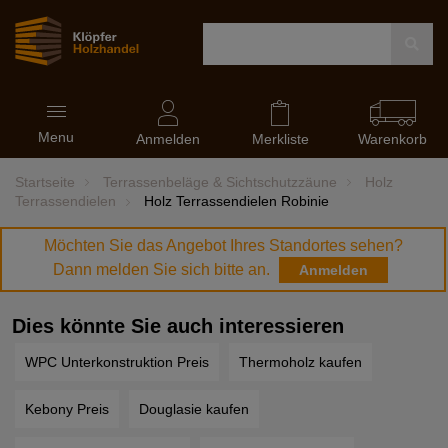
Navigation
Menu
ein-
Anmelden
Merkliste
Warenkorb
und
ausblenden
Startseite
Terrassenbeläge & Sichtschutzzäune
Holz
Terrassendielen
Holz Terrassendielen Robinie
Möchten Sie das Angebot Ihres Standortes sehen?
Dann melden Sie sich bitte an.
Anmelden
Dies könnte Sie auch interessieren
WPC Unterkonstruktion Preis
Thermoholz kaufen
Kebony Preis
Douglasie kaufen