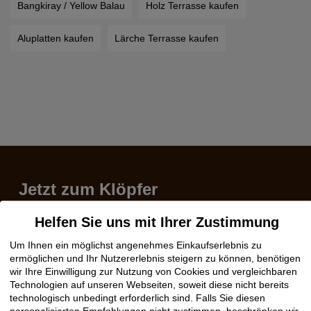
Bangkiray / Yellow Balau
Holz Terrasse kaufen
Aluplatten kaufen
Lärche Terrasse kaufen
Jetzt zum Klöpfer
Newsletter anmelden:
Helfen Sie uns mit Ihrer Zustimmung
Das Neueste wissen, von Vorteilen profitieren.
Um Ihnen ein möglichst angenehmes Einkaufserlebnis zu
ermöglichen und Ihr Nutzererlebnis steigern zu können, benötigen
wir Ihre Einwilligung zur Nutzung von Cookies und vergleichbaren
Technologien auf unseren Webseiten, soweit diese nicht bereits
Hier anmelden!
technologisch unbedingt erforderlich sind. Falls Sie diesen
personalisierten Empfehlungen nicht zustimmen, beschränken wir