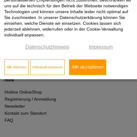
uns auf die technisch für den Betrieb der Webseite notwendigen
Technologien und können unsere Inhalte leider nicht optimal auf
Sie zuschneiden. In unserer Datenschutzerklärung können Sie
einsehen, welche Dienste wir einsetzen. Cookies lassen sich
Rechtliches
jederzeit ablehnen, widerrufen oder in der Cookie-Verwaltung
individuell anpassen.
Impressum
Datenschutzhinweis
Impressum
AGB
Datenschutz
Cookie Einstellungen
Alle akzeptieren
Alle ablehnen
Individuell anpassen
Hilfe
Hotline OnlineShop
Registrierung / Anmeldung
Newsletter
Kontakt zum Standort
FAQ