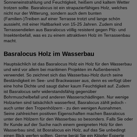
Sonneneinstrahlung und Feuchtigkeit, heißem und kaltem Wetter
trotzen sollte. Basralocus ist ein strapazierfähiges Holz, welches
nicht nur der Witterung, sondern auch dem bunten
(Familien-)Treiben auf einer Terrasse trotzt und lange schön
aussieht, mit einer Haltbarkeit von 15-25 Jahren. Zudem sind
Terrassendielen aus Basralocus völlig resistent gegen Pilz- und
Insektenbefall, was es zu einem attraktiven Holz im Terrassenbau
macht.
Basralocus Holz im Wasserbau
Hauptsächlich ist das Basralocus Holz ein Holz für den Wasserbau
und wird vor allem bei maritimen Projekten im Außenbereich
verwendet. So zeichnet sich das Wasserbau-Holz durch seine
Beständigkeit im See- und Brackwasser aus, denn es verfügt über
eine hohe Dichte und saugt daher kaum Feuchtigkeit auf. Zudem
ist Basralocus sehr widerstandsfähig gegenüber
Bohrmuschelbefall und anderen Wasserschädlingen. Nur wenige
Holzarten sind tatsächlich wasserfest, Basralocus zählt jedoch -
auch unter den Tropenhölzern - zu den wenigen Ausnahmen.
Seine zahlreichen positiven Eigenschaften machen Basralocus
unter den Hölzern für den Wasserbau so besonders. Falls Sie oder
Ihr Kunde auf der Suche nach einem geeigneten Holz für den
Wasserbau sind, ist Bosralocus ein Holz, auf das Sie unbedingt
einen Blick werfen sollten. Gerne berät Sie ein Klöpfer Experte