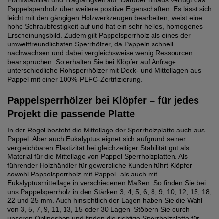
Formstabilität und Tragfähigkeit auf. Darüber hinaus verfügt das
Pappelsperrholz über weitere positive Eigenschaften: Es lässt sich
leicht mit den gängigen Holzwerkzeugen bearbeiten, weist eine
hohe Schraubfestigkeit auf und hat ein sehr helles, homogenes
Erscheinungsbild. Zudem gilt Pappelsperrholz als eines der
umweltfreundlichsten Sperrhölzer, da Pappeln schnell
nachwachsen und dabei vergleichsweise wenig Ressourcen
beanspruchen. So erhalten Sie bei Klöpfer auf Anfrage
unterschiedliche Rohsperrhölzer mit Deck- und Mittellagen aus
Pappel mit einer 100%-PEFC-Zertifizierung.
Pappelsperrhölzer bei Klöpfer – für jedes
Projekt die passende Platte
In der Regel besteht die Mittellage der Sperrholzplatte auch aus
Pappel. Aber auch Eukalyptus eignet sich aufgrund seiner
vergleichbaren Elastizität bei gleichzeitiger Stabilität gut als
Material für die Mittellage von Pappel Sperrholzplatten. Als
führender Holzhändler für gewerbliche Kunden führt Klöpfer
sowohl Pappelsperrholz mit Pappel- als auch mit
Eukalyptusmittellage in verschiedenen Maßen. So finden Sie bei
uns Pappelsperrholz in den Stärken 3, 4, 5, 6, 8, 9, 10, 12, 15, 18,
22 und 25 mm. Auch hinsichtlich der Lagen haben Sie die Wahl
von 3, 5, 7, 9, 11, 13, 15 oder 30 Lagen. Stöbern Sie durch
unseren Onlineshop und finden die richtige Sperrholzplatte für