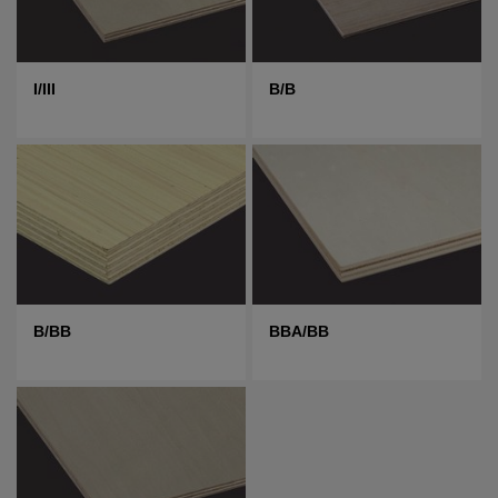
I/III
B/B
B/BB
BBA/BB