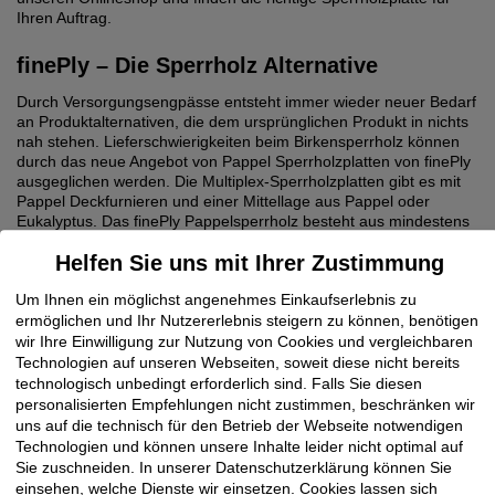
Ihren Auftrag.
finePly – Die Sperrholz Alternative
Durch Versorgungsengpässe entsteht immer wieder neuer Bedarf
an Produktalternativen, die dem ursprünglichen Produkt in nichts
nah stehen. Lieferschwierigkeiten beim Birkensperrholz können
durch das neue Angebot von Pappel Sperrholzplatten von finePly
ausgeglichen werden. Die Multiplex-Sperrholzplatten gibt es mit
Pappel Deckfurnieren und einer Mittellage aus Pappel oder
Eukalyptus. Das finePly Pappelsperrholz besteht aus mindestens
fünf 1,7mm dicken Lagen Schälfurnier, was die Platten sehr stabil
Helfen Sie uns mit Ihrer Zustimmung
mach und mit einer sauberen Kantenoptik versieht. Daher eignen
sich die finePly Pappel Sperrholzplatten gut für den Möbel- und
Um Ihnen ein möglichst angenehmes Einkaufserlebnis zu
Innenausbau.
ermöglichen und Ihr Nutzererlebnis steigern zu können, benötigen
wir Ihre Einwilligung zur Nutzung von Cookies und vergleichbaren
Klöpfer Service: Wir sind für Sie da.
Technologien auf unseren Webseiten, soweit diese nicht bereits
technologisch unbedingt erforderlich sind. Falls Sie diesen
Wussten Sie, dass unsere Fehlerfreiheitsquote von Lieferungen
bei über 97 % liegt? Das ist einer von zahlreichen Klöpfer
personalisierten Empfehlungen nicht zustimmen, beschränken wir
Services! Pappelsperrholz kaufen Sie ganz einfach und bequem
uns auf die technisch für den Betrieb der Webseite notwendigen
bei uns im Onlineshop für Gewerbekunden. Sie haben Fragen,
Technologien und können unsere Inhalte leider nicht optimal auf
etwa zur Zertifizierung unserer Pappel Sperrholzplatten? Dann
Sie zuschneiden. In unserer Datenschutzerklärung können Sie
kontaktieren Sie noch heute einen unserer Experten und lassen
einsehen, welche Dienste wir einsetzen. Cookies lassen sich