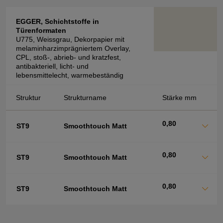
EGGER, Schichtstoffe in
Türenformaten
U775, Weissgrau, Dekorpapier mit
melaminharzimprägniertem Overlay,
CPL, stoß-, abrieb- und kratzfest,
antibakteriell, licht- und
lebensmittelecht, warmebeständig
Struktur
Strukturname
Stärke mm
0,80
ST9
Smoothtouch Matt
0,80
ST9
Smoothtouch Matt
0,80
ST9
Smoothtouch Matt