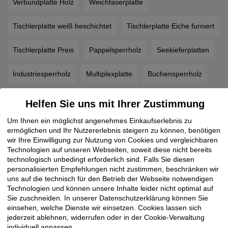
Verbundplatte Holz
Weichfaserplatte
Tischlerplatte weiß beschichtet
Tischlerplatte Eiche furniert
Tischlerplatte Preis
Pappelsperrholz
Seekieferplatten
Industriesperrholz
Multiplexplatte
Buchensperrholz
Bootsbausperrholz Preis
Birkensperrholz
Helfen Sie uns mit Ihrer Zustimmung
Um Ihnen ein möglichst angenehmes Einkaufserlebnis zu
Biegesperrholz
Pappelsperrholz
ermöglichen und Ihr Nutzererlebnis steigern zu können, benötigen
wir Ihre Einwilligung zur Nutzung von Cookies und vergleichbaren
Furnierte Spanplatten nach Maß
Spanplatten
Technologien auf unseren Webseiten, soweit diese nicht bereits
technologisch unbedingt erforderlich sind. Falls Sie diesen
personalisierten Empfehlungen nicht zustimmen, beschränken wir
Siebdruckplatten
Resopal Platten
uns auf die technisch für den Betrieb der Webseite notwendigen
Technologien und können unsere Inhalte leider nicht optimal auf
Schichtstoffplatten Preise
Sandwichplatte
Sie zuschneiden. In unserer Datenschutzerklärung können Sie
einsehen, welche Dienste wir einsetzen. Cookies lassen sich
Resopal Preise
Nischenrückwände
MDF durchgefärbt
jederzeit ablehnen, widerrufen oder in der Cookie-Verwaltung
individuell anpassen.