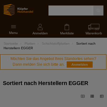
Navigation
Menu
ein-
Anmelden
Merkliste
Warenkorb
und
ausblenden
Startseite
Platten
Schichtstoffplatten
Sortiert nach
Herstellern EGGER
Möchten Sie das Angebot Ihres Standortes sehen?
Dann melden Sie sich bitte an.
Anmelden
Sortiert nach Herstellern EGGER