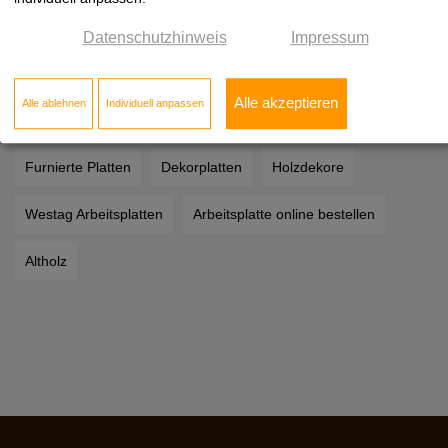
MDF Platte
Massivholzplatten
Leichtbauplatten
Datenschutzhinweis
Impressum
Kompaktplatten
HIMACS Waschbecken
Alle akzeptieren
Alle ablehnen
Individuell anpassen
HIMACS Preise
Furnierschichtholz kaufen
Furnierte Platten
Dekorplatten
Holzdekore
Westag Arbeitsplatten
Arbeitsplatte online bestellen
Altholz