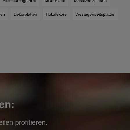
MDF durchgefärbt
MDF Platte
Massivholzplatten
ten
Dekorplatten
Holzdekore
Westag Arbeitsplatten
en:
len profitieren.