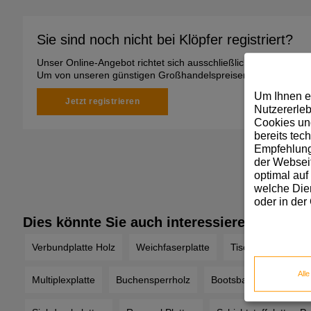
Sie sind noch nicht bei Klöpfer registriert?
Unser Online-Angebot richtet sich ausschließlich an gewerbli
Um von unseren günstigen Großhandelspreisen zu profitieren, 
Um Ihnen e
Jetzt registrieren
Nutzererleb
Cookies und
bereits tec
Empfehlunge
der Webseit
optimal auf
welche Dien
oder in der
Dies könnte Sie auch interessieren
Verbundplatte Holz
Weichfaserplatte
Tischlerplatte wei
All
Multiplexplatte
Buchensperrholz
Bootsbausperrholz Pre