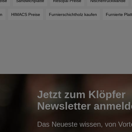
eise
Sandwichplatte
Resopal Preise
Nischenrückwände
n
HIMACS Preise
Furnierschichtholz kaufen
Furnierte Plat
Jetzt zum Klöpfer
Newsletter anmeld
Das Neueste wissen, von Vortei