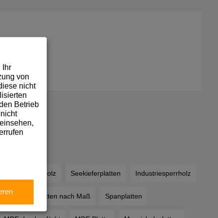
 Ihr
tzung von
iese nicht
isierten
den Betrieb
nicht
 einsehen,
errufen
Pappelsperrholz
Seekieferplatten
Industriesperrholz
eren
rnierte Spanplatten nach Maß
Spanplatten