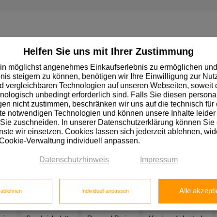
che Kunden.
Helfen Sie uns mit Ihrer Zustimmung
müssen Sie sich zunächst registrieren.
in möglichst angenehmes Einkaufserlebnis zu ermöglichen und
nis steigern zu können, benötigen wir Ihre Einwilligung zur Nu
 vergleichbaren Technologien auf unseren Webseiten, soweit d
hnologisch unbedingt erforderlich sind. Falls Sie diesen personal
n nicht zustimmen, beschränken wir uns auf die technisch für 
e notwendigen Technologien und können unsere Inhalte leider 
 Sie zuschneiden. In unserer Datenschutzerklärung können Sie
ste wir einsetzen. Cookies lassen sich jederzeit ablehnen, wid
 Cookie-Verwaltung individuell anpassen.
Datenschutzhinweis
Impressum
ß beschichtet
Tischlerplatte Eiche furniert
Tischlerplatte Preis
Alle akzepti
e ablehnen
Individuell anpassen
is
Birkensperrholz
Biegesperrholz
Pappelsperrholz
Fu