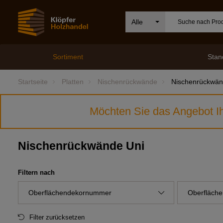
Alle
Sortiment
Stan
Startseite
Platten
Nischenrückwände
Nischenrückwän
Möchten Sie das Angebot Ih
Nischenrückwände Uni
Filtern nach
Oberflächendekornummer
Oberfläche
Filter zurücksetzen