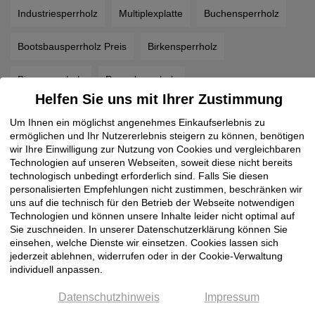
Industriesperrholz
Multiplexplatte
Buchensperrholz
Bootsbausperrholz Preis
Birkensperrholz
Biegesperrholz
Pappelsperrholz
Helfen Sie uns mit Ihrer Zustimmung
Furnierte Spanplatten nach Maß
Spanplatten
Um Ihnen ein möglichst angenehmes Einkaufserlebnis zu
ermöglichen und Ihr Nutzererlebnis steigern zu können, benötigen
Siebdruckplatten
Resopal Platten
wir Ihre Einwilligung zur Nutzung von Cookies und vergleichbaren
Technologien auf unseren Webseiten, soweit diese nicht bereits
technologisch unbedingt erforderlich sind. Falls Sie diesen
Schichtstoffplatten Preise
Sandwichplatte
personalisierten Empfehlungen nicht zustimmen, beschränken wir
uns auf die technisch für den Betrieb der Webseite notwendigen
Resopal Preise
Nischenrückwände
MDF durchgefärbt
Technologien und können unsere Inhalte leider nicht optimal auf
Sie zuschneiden. In unserer Datenschutzerklärung können Sie
einsehen, welche Dienste wir einsetzen. Cookies lassen sich
MDF Platte
Massivholzplatten
Leichtbauplatten
jederzeit ablehnen, widerrufen oder in der Cookie-Verwaltung
individuell anpassen.
Kompaktplatten
HIMACS Waschbecken
Datenschutzhinweis
Impressum
HIMACS Preise
Furnierschichtholz kaufen