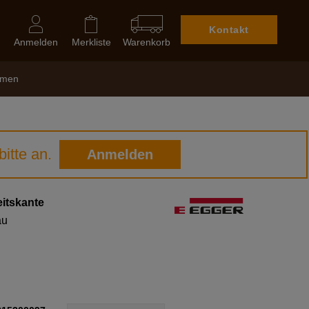
Kontakt
Anmelden
Merkliste
Warenkorb
hmen
itte an.
Anmelden
itskante
au