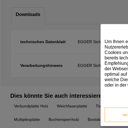
Downloads
Um Ihnen e
technisches Datenblatt
EGGER Sicherheitskante A
Nutzererleb
Cookies und
bereits tec
Empfehlunge
Verarbeitungshinweis
EGGER Sicherheitskante A
der Webseit
optimal auf
welche Dien
oder in der
Dies könnte Sie auch interessieren
Verbundplatte Holz
Weichfaserplatte
Tischlerplatte wei
All
Multiplexplatte
Buchensperrholz
Bootsbausperrholz Pr