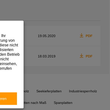
 Ihr
19.05.2020
PDF
tzung von
iese nicht
isierten
den Betrieb
18.03.2019
PDF
nicht
 einsehen,
errufen
Pappelsperrholz
Seekieferplatten
Industriesperrholz
eren
rnierte Spanplatten nach Maß
Spanplatten