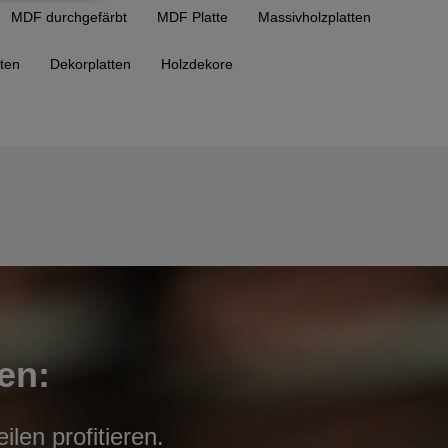
MDF durchgefärbt
MDF Platte
Massivholzplatten
tten
Dekorplatten
Holzdekore
en:
len profitieren.