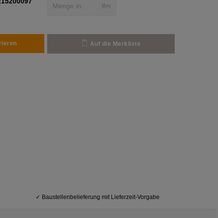
215200097
lfm
rieren
Auf die Merkliste
✓
Baustellenbelieferung mit Lieferzeit-Vorgabe