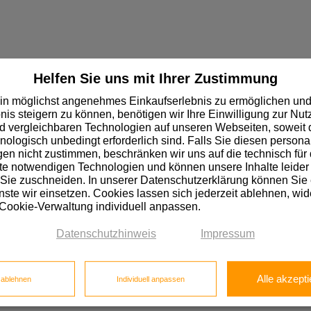
Helfen Sie uns mit Ihrer Zustimmung
in möglichst angenehmes Einkaufserlebnis zu ermöglichen und
BS
nis steigern zu können, benötigen wir Ihre Einwilligung zur Nu
 vergleichbaren Technologien auf unseren Webseiten, soweit d
hnologisch unbedingt erforderlich sind. Falls Sie diesen personal
n nicht zustimmen, beschränken wir uns auf die technisch für 
BS
e notwendigen Technologien und können unsere Inhalte leider 
 Sie zuschneiden. In unserer Datenschutzerklärung können Sie
ste wir einsetzen. Cookies lassen sich jederzeit ablehnen, wid
 Cookie-Verwaltung individuell anpassen.
Datenschutzhinweis
Impressum
ß beschichtet
Tischlerplatte Eiche furniert
Tischlerplatte Preis
Alle akzepti
e ablehnen
Individuell anpassen
eis
Birkensperrholz
Biegesperrholz
Pappelsperrholz
Fu