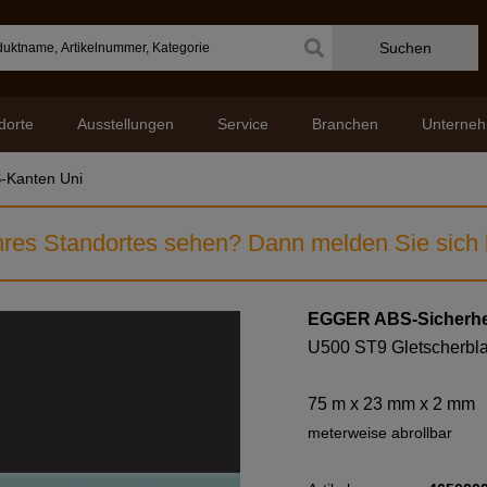
Suchen
dorte
Ausstellungen
Service
Branchen
Unterne
-Kanten Uni
res Standortes sehen? Dann melden Sie sich b
EGGER ABS-Sicherhe
U500 ST9 Gletscherbl
75 m x 23 mm x 2 mm
meterweise abrollbar