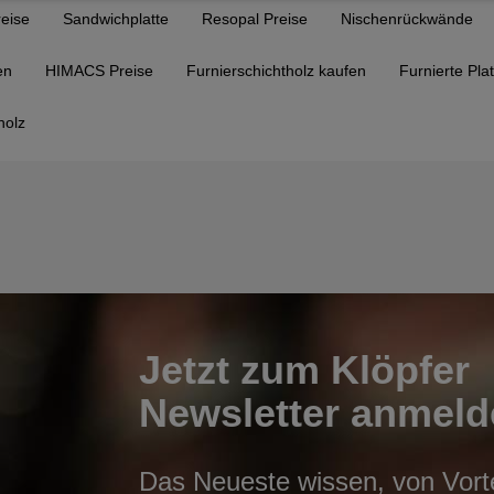
reise
Sandwichplatte
Resopal Preise
Nischenrückwände
en
HIMACS Preise
Furnierschichtholz kaufen
Furnierte Pla
holz
Jetzt zum Klöpfer
Newsletter anmeld
Das Neueste wissen, von Vortei