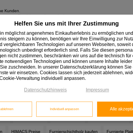
che Kunden.
müssen Sie sich zunächst registrieren.
Helfen Sie uns mit Ihrer Zustimmung
in möglichst angenehmes Einkaufserlebnis zu ermöglichen und
nis steigern zu können, benötigen wir Ihre Einwilligung zur Nu
 vergleichbaren Technologien auf unseren Webseiten, soweit d
hnologisch unbedingt erforderlich sind. Falls Sie diesen personal
n nicht zustimmen, beschränken wir uns auf die technisch für 
e notwendigen Technologien und können unsere Inhalte leider 
 Sie zuschneiden. In unserer Datenschutzerklärung können Sie
ste wir einsetzen. Cookies lassen sich jederzeit ablehnen, wid
 Cookie-Verwaltung individuell anpassen.
Datenschutzhinweis
Impressum
ß beschichtet
Tischlerplatte Eiche furniert
Tischlerplatte Preis
is
Birkensperrholz
Biegesperrholz
Pappelsperrholz
Fu
Alle akzepti
e ablehnen
Individuell anpassen
eise
Sandwichplatte
Resopal Preise
Nischenrückwände
n
HIMACS Preise
Furnierschichtholz kaufen
Furnierte Plat