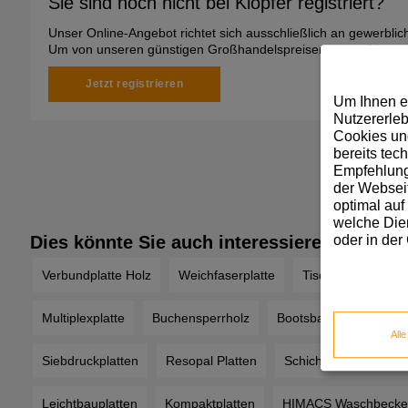
Sie sind noch nicht bei Klöpfer registriert?
Unser Online-Angebot richtet sich ausschließlich an gewerbli
Um von unseren günstigen Großhandelspreisen zu profitieren, 
Jetzt registrieren
Um Ihnen e
Nutzererleb
Cookies und
bereits tec
Empfehlunge
der Webseit
optimal auf
welche Dien
oder in der
Dies könnte Sie auch interessieren
Verbundplatte Holz
Weichfaserplatte
Tischlerplatte wei
Multiplexplatte
Buchensperrholz
Bootsbausperrholz Pre
All
Siebdruckplatten
Resopal Platten
Schichtstoffplatten Pr
Leichtbauplatten
Kompaktplatten
HIMACS Waschbecke