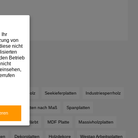
 Ihr
tzung von
iese nicht
isierten
den Betrieb
nicht
 einsehen,
errufen
Pappelsperrholz
Seekieferplatten
Industriesperrholz
rnierte Spanplatten nach Maß
Spanplatten
eren
MDF durchgefärbt
MDF Platte
Massivholzplatten
ten
Dekorplatten
Holzdekore
Westag Arbeitsplatten