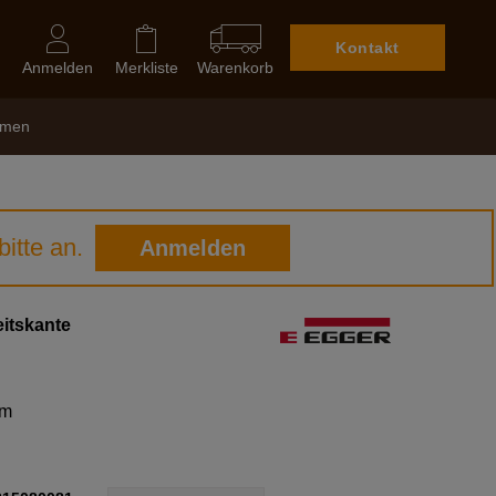
Kontakt
Anmelden
Merkliste
Warenkorb
hmen
itte an.
Anmelden
itskante
mm