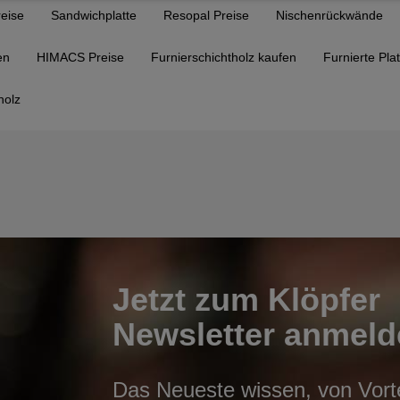
reise
Sandwichplatte
Resopal Preise
Nischenrückwände
en
HIMACS Preise
Furnierschichtholz kaufen
Furnierte Pla
holz
Jetzt zum Klöpfer
Newsletter anmeld
Das Neueste wissen, von Vortei