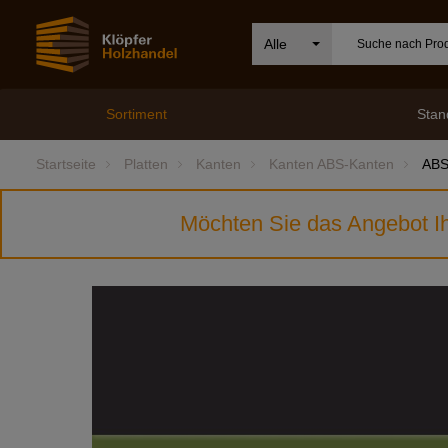
Alle
Sortiment
Stan
Startseite
Platten
Kanten
Kanten ABS-Kanten
ABS
Möchten Sie das Angebot Ih