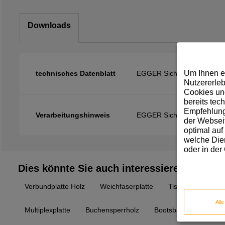
Downloads
Um Ihnen e
technisches Datenblatt
EGGER Sicherheitskante A
Nutzererleb
Cookies und
bereits tec
Empfehlunge
Verarbeitungshinweis
EGGER Sicherheitskante A
der Webseit
optimal auf
welche Dien
oder in der
Dies könnte Sie auch interessieren
Verbundplatte Holz
Weichfaserplatte
Tischlerplatte wei
All
Multiplexplatte
Buchensperrholz
Bootsbausperrholz Pr