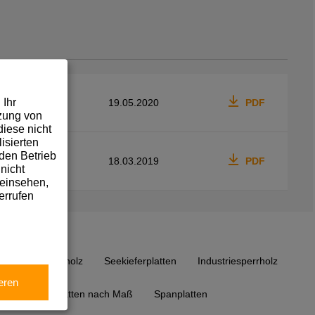
 Ihr
19.05.2020
PDF
tzung von
iese nicht
isierten
den Betrieb
18.03.2019
PDF
nicht
 einsehen,
errufen
Pappelsperrholz
Seekieferplatten
Industriesperrholz
eren
rnierte Spanplatten nach Maß
Spanplatten