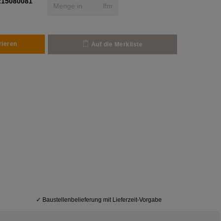
215080081
lfm
rieren
Auf die Merkliste
✓
Baustellenbelieferung mit Lieferzeit-Vorgabe