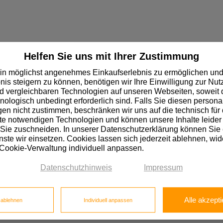
Helfen Sie uns mit Ihrer Zustimmung
in möglichst angenehmes Einkaufserlebnis zu ermöglichen und
BS
nis steigern zu können, benötigen wir Ihre Einwilligung zur Nu
 vergleichbaren Technologien auf unseren Webseiten, soweit d
hnologisch unbedingt erforderlich sind. Falls Sie diesen personal
n nicht zustimmen, beschränken wir uns auf die technisch für 
BS
e notwendigen Technologien und können unsere Inhalte leider 
 Sie zuschneiden. In unserer Datenschutzerklärung können Sie
ste wir einsetzen. Cookies lassen sich jederzeit ablehnen, wid
 Cookie-Verwaltung individuell anpassen.
Datenschutzhinweis
Impressum
ß beschichtet
Tischlerplatte Eiche furniert
Tischlerplatte Preis
Alle akzepti
e ablehnen
Individuell anpassen
eis
Birkensperrholz
Biegesperrholz
Pappelsperrholz
Fu