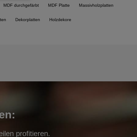
MDF durchgefärbt
MDF Platte
Massivholzplatten
tten
Dekorplatten
Holzdekore
en:
len profitieren.