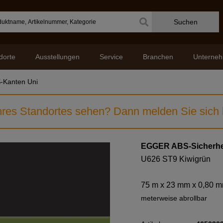
Suchen
dorte
Ausstellungen
Service
Branchen
Unterne
-Kanten Uni
res Standortes sehen? Dann melden Sie sich b
EGGER ABS-Sicherhe
U626 ST9 Kiwigrün
75 m x 23 mm x 0,80 
meterweise abrollbar