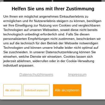
Helfen Sie uns mit Ihrer Zustimmung
NCS: S8505-Y80R
NCS: S9000-N
Um Ihnen ein möglichst angenehmes Einkaufserlebnis zu
ermöglichen und Ihr Nutzererlebnis steigern zu können, benötigen
wir Ihre Einwilligung zur Nutzung von Cookies und vergleichbaren
Technologien auf unseren Webseiten, soweit diese nicht bereits
technologisch unbedingt erforderlich sind. Falls Sie diesen
personalisierten Empfehlungen nicht zustimmen, beschränken wir
uns auf die technisch für den Betrieb der Webseite notwendigen
Technologien und können unsere Inhalte leider nicht optimal auf
Sie sind noch nicht bei Klöpfer registriert?
Sie zuschneiden. In unserer Datenschutzerklärung können Sie
einsehen, welche Dienste wir einsetzen. Cookies lassen sich
Unser Online-Angebot richtet sich ausschließlich an
jederzeit ablehnen, widerrufen oder in der Cookie-Verwaltung
gewerbliche Kunden.
individuell anpassen.
Um von unseren günstigen Großhandelspreisen zu
profitieren, müssen Sie sich zunächst registrieren.
Datenschutzhinweis
Impressum
Jetzt registrieren
Alle akzeptieren
Alle ablehnen
Individuell anpassen