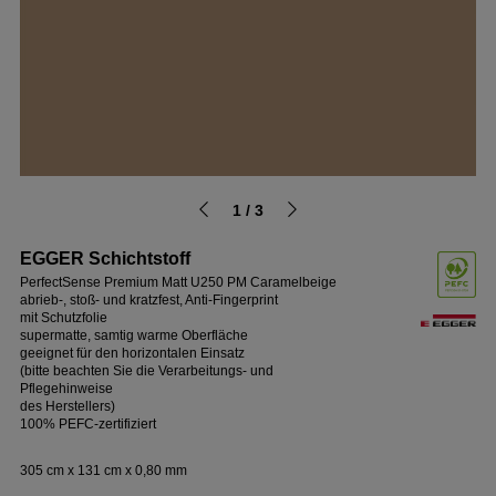
1 / 3
EGGER Schichtstoff
PerfectSense Premium Matt U250 PM Caramelbeige
abrieb-, stoß- und kratzfest, Anti-Fingerprint
mit Schutzfolie
supermatte, samtig warme Oberfläche
geeignet für den horizontalen Einsatz
(bitte beachten Sie die Verarbeitungs- und
Pflegehinweise
des Herstellers)
100% PEFC-zertifiziert
305 cm x 131 cm x 0,80 mm