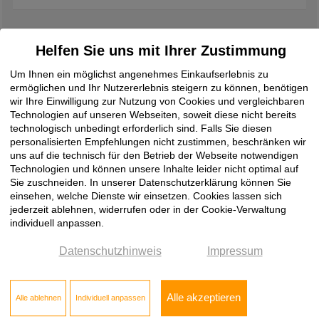
Helfen Sie uns mit Ihrer Zustimmung
Dies könnte Sie auch interessieren
Um Ihnen ein möglichst angenehmes Einkaufserlebnis zu
ermöglichen und Ihr Nutzererlebnis steigern zu können, benötigen
Verbundplatte Holz
Weichfaserplatte
wir Ihre Einwilligung zur Nutzung von Cookies und vergleichbaren
Technologien auf unseren Webseiten, soweit diese nicht bereits
technologisch unbedingt erforderlich sind. Falls Sie diesen
Tischlerplatte weiß beschichtet
personalisierten Empfehlungen nicht zustimmen, beschränken wir
uns auf die technisch für den Betrieb der Webseite notwendigen
Tischlerplatte Eiche furniert
Tischlerplatte Preis
Technologien und können unsere Inhalte leider nicht optimal auf
Sie zuschneiden. In unserer Datenschutzerklärung können Sie
einsehen, welche Dienste wir einsetzen. Cookies lassen sich
Pappelsperrholz
Seekieferplatten
Industriesperrholz
jederzeit ablehnen, widerrufen oder in der Cookie-Verwaltung
individuell anpassen.
Multiplexplatte
Buchensperrholz
Datenschutzhinweis
Impressum
Bootsbausperrholz Preis
Birkensperrholz
Biegesperrholz
Pappelsperrholz
Alle akzeptieren
Alle ablehnen
Individuell anpassen