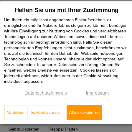
Dies könnte Sie auch interessieren
Helfen Sie uns mit Ihrer Zustimmung
Verbundplatte Holz
Weichfaserplatte
Um Ihnen ein möglichst angenehmes Einkaufserlebnis zu
ermöglichen und Ihr Nutzererlebnis steigern zu können, benötigen
wir Ihre Einwilligung zur Nutzung von Cookies und vergleichbaren
Tischlerplatte weiß beschichtet
Technologien auf unseren Webseiten, soweit diese nicht bereits
technologisch unbedingt erforderlich sind. Falls Sie diesen
Tischlerplatte Eiche furniert
Tischlerplatte Preis
personalisierten Empfehlungen nicht zustimmen, beschränken wir
uns auf die technisch für den Betrieb der Webseite notwendigen
Technologien und können unsere Inhalte leider nicht optimal auf
Pappelsperrholz
Seekieferplatten
Industriesperrholz
Sie zuschneiden. In unserer Datenschutzerklärung können Sie
einsehen, welche Dienste wir einsetzen. Cookies lassen sich
Multiplexplatte
Buchensperrholz
jederzeit ablehnen, widerrufen oder in der Cookie-Verwaltung
individuell anpassen.
Bootsbausperrholz Preis
Birkensperrholz
Datenschutzhinweis
Impressum
Biegesperrholz
Pappelsperrholz
Alle akzeptieren
Alle ablehnen
Individuell anpassen
Furnierte Spanplatten nach Maß
Spanplatten
Siebdruckplatten
Resopal Platten