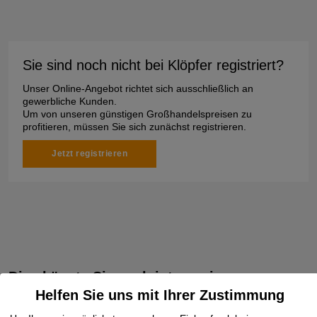
Sie sind noch nicht bei Klöpfer registriert?
Unser Online-Angebot richtet sich ausschließlich an
gewerbliche Kunden.
Um von unseren günstigen Großhandelspreisen zu
profitieren, müssen Sie sich zunächst registrieren.
Jetzt registrieren
Dies könnte Sie auch interessieren
Helfen Sie uns mit Ihrer Zustimmung
Verbundplatte Holz
Weichfaserplatte