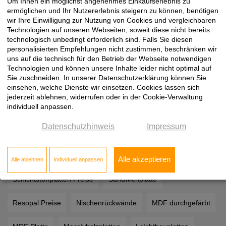
Um Ihnen ein möglichst angenehmes Einkaufserlebnis zu
ermöglichen und Ihr Nutzererlebnis steigern zu können, benötigen
Tischlerplatte weiß beschichtet
Tischlerplatte Eiche furniert
wir Ihre Einwilligung zur Nutzung von Cookies und vergleichbaren
Technologien auf unseren Webseiten, soweit diese nicht bereits
Tischlerplatte Preis
Pappelsperrholz
Seekieferplatten
technologisch unbedingt erforderlich sind. Falls Sie diesen
personalisierten Empfehlungen nicht zustimmen, beschränken wir
uns auf die technisch für den Betrieb der Webseite notwendigen
Industriesperrholz
Multiplexplatte
Buchensperrholz
Technologien und können unsere Inhalte leider nicht optimal auf
Sie zuschneiden. In unserer Datenschutzerklärung können Sie
Bootsbausperrholz Preis
Birkensperrholz
einsehen, welche Dienste wir einsetzen. Cookies lassen sich
jederzeit ablehnen, widerrufen oder in der Cookie-Verwaltung
individuell anpassen.
Biegesperrholz
Pappelsperrholz
Datenschutzhinweis
Impressum
Furnierte Spanplatten nach Maß
Spanplatten
Siebdruckplatten
Resopal Platten
Alle akzeptieren
Alle ablehnen
Individuell anpassen
Schichtstoffplatten Preise
Sandwichplatte
Resopal Preise
Nischenrückwände
MDF durchgefärbt