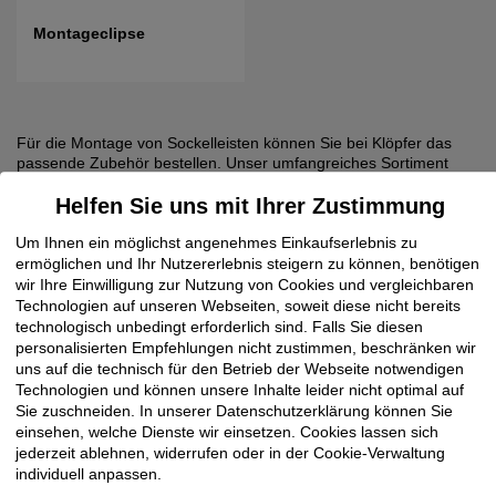
Montageclipse
Für die Montage von Sockelleisten können Sie bei Klöpfer das
passende Zubehör bestellen. Unser umfangreiches Sortiment
umfasst zum Beispiel Befestigungsclips für Fußbodenleisten,
Helfen Sie uns mit Ihrer Zustimmung
Eckhölzer und Kappen für Innen- und Außenecken von
Sockelleisten, Leistenclips und Schallschutzband für
Um Ihnen ein möglichst angenehmes Einkaufserlebnis zu
Sockelleisten.
ermöglichen und Ihr Nutzererlebnis steigern zu können, benötigen
wir Ihre Einwilligung zur Nutzung von Cookies und vergleichbaren
Sockelleisten und Zubehör: alles aus einer
Technologien auf unseren Webseiten, soweit diese nicht bereits
Hand
technologisch unbedingt erforderlich sind. Falls Sie diesen
personalisierten Empfehlungen nicht zustimmen, beschränken wir
Neben einer großen Auswahl an verschiedenen Sockelleisten
uns auf die technisch für den Betrieb der Webseite notwendigen
führen wir ein umfangreiches Zubehör-Sortiment. Hierzu zählen
Technologien und können unsere Inhalte leider nicht optimal auf
vor allem clevere Clipsysteme, die Sie im Set inklusive Schrauben
Sie zuschneiden. In unserer Datenschutzerklärung können Sie
und Dübel bei uns erhalten. Der Vorteil von Befestigungsclips: sie
einsehen, welche Dienste wir einsetzen. Cookies lassen sich
lassen sich schnell und leicht montieren und gewährleisten
jederzeit ablehnen, widerrufen oder in der Cookie-Verwaltung
sicheren Halt der Fußleisten. Zusätzlich gibt es zu vielen Profilen
individuell anpassen.
passende Innen- und Außeneckkappen, Eckhölzer und