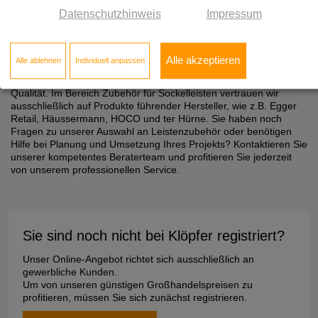
Endkappen. Für jeden Sockelleite erzielen Sie somit beste
Datenschutzhinweis
Impressum
Ergebnisse.
Ihr zuverlässiger Partner
Alle akzeptieren
Alle ablehnen
Individuell anpassen
In Ihrem Klöpfer OnlineShop finden Sie für eine reibungslose und
zügige Ausführung Ihrer Arbeiten stets Artikel von höchster
Qualität. Im Bereich Zubehör für Sockelleisten vertrauen wir
ausschließlich auf Produkte führender Hersteller, wie z.B. Egger
Retail, Häussermann, HOCO und ter Hürne. Sie haben noch
Fragen zu unserer Auswahl an Leistenzubehör oder benötigen
Hilfe bei Planung und Umsetzung Ihres Projekts? Kontaktieren Sie
unserer kompetentes Beraterteam und profitieren Sie jederzeit
von unserem professionellen Service.
Sie sind noch nicht bei Klöpfer registriert?
Unser Online-Angebot richtet sich ausschließlich an
gewerbliche Kunden.
Um von unseren günstigen Großhandelspreisen zu
profitieren, müssen Sie sich zunächst registrieren.