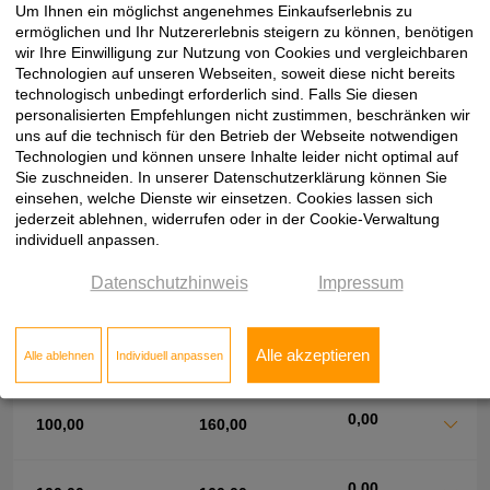
0,00
100,00
120,00
Um Ihnen ein möglichst angenehmes Einkaufserlebnis zu
ermöglichen und Ihr Nutzererlebnis steigern zu können, benötigen
wir Ihre Einwilligung zur Nutzung von Cookies und vergleichbaren
Technologien auf unseren Webseiten, soweit diese nicht bereits
0,00
100,00
120,00
technologisch unbedingt erforderlich sind. Falls Sie diesen
personalisierten Empfehlungen nicht zustimmen, beschränken wir
uns auf die technisch für den Betrieb der Webseite notwendigen
0,00
100,00
120,00
Technologien und können unsere Inhalte leider nicht optimal auf
Sie zuschneiden. In unserer Datenschutzerklärung können Sie
einsehen, welche Dienste wir einsetzen. Cookies lassen sich
0,00
100,00
140,00
jederzeit ablehnen, widerrufen oder in der Cookie-Verwaltung
individuell anpassen.
0,00
Datenschutzhinweis
Impressum
100,00
140,00
0,00
100,00
160,00
Alle akzeptieren
Alle ablehnen
Individuell anpassen
0,00
100,00
160,00
0,00