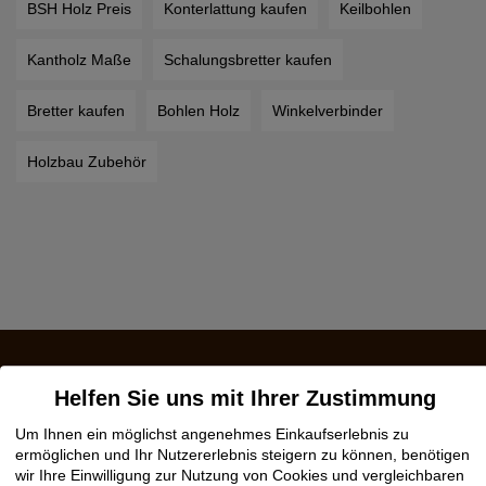
BSH Holz Preis
Konterlattung kaufen
Keilbohlen
Kantholz Maße
Schalungsbretter kaufen
Bretter kaufen
Bohlen Holz
Winkelverbinder
Holzbau Zubehör
Jetzt zum Klöpfer
Helfen Sie uns mit Ihrer Zustimmung
Newsletter anmelden:
Um Ihnen ein möglichst angenehmes Einkaufserlebnis zu
ermöglichen und Ihr Nutzererlebnis steigern zu können, benötigen
wir Ihre Einwilligung zur Nutzung von Cookies und vergleichbaren
Das Neueste wissen, von Vorteilen profitieren.