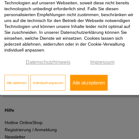
Technologien auf unseren Webseiten, soweit diese nicht bereits
technologisch unbedingt erforderlich sind. Falls Sie diesen
personalisierten Empfehlungen nicht zustimmen, beschränken wir
Hier anmelden!
uns auf die technisch für den Betrieb der Webseite notwendigen
Technologien und können unsere Inhalte leider nicht optimal auf
Sie zuschneiden. In unserer Datenschutzerklärung können Sie
einsehen, welche Dienste wir einsetzen. Cookies lassen sich
jederzeit ablehnen, widerrufen oder in der Cookie-Verwaltung
individuell anpassen.
Rechtliches
Datenschutzhinweis
Impressum
Impressum
AGB
Alle akzeptieren
Alle ablehnen
Individuell anpassen
Datenschutz
Cookie Einstellungen
Hilfe
Hotline OnlineShop
Registrierung / Anmeldung
Newsletter