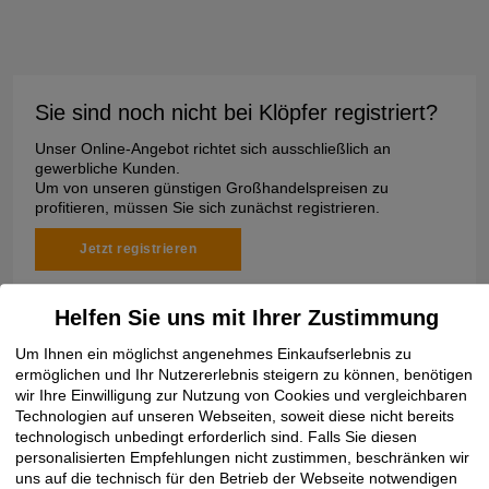
Sie sind noch nicht bei Klöpfer registriert?
Unser Online-Angebot richtet sich ausschließlich an
gewerbliche Kunden.
Um von unseren günstigen Großhandelspreisen zu
profitieren, müssen Sie sich zunächst registrieren.
Jetzt registrieren
Helfen Sie uns mit Ihrer Zustimmung
Um Ihnen ein möglichst angenehmes Einkaufserlebnis zu
ermöglichen und Ihr Nutzererlebnis steigern zu können, benötigen
wir Ihre Einwilligung zur Nutzung von Cookies und vergleichbaren
Technologien auf unseren Webseiten, soweit diese nicht bereits
Dies könnte Sie auch interessieren
technologisch unbedingt erforderlich sind. Falls Sie diesen
personalisierten Empfehlungen nicht zustimmen, beschränken wir
uns auf die technisch für den Betrieb der Webseite notwendigen
Fibo ExClay