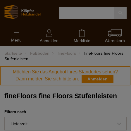
Navigation
Menu
ein-
Anmelden
Merkliste
Warenkorb
und
ausblenden
Startseite
Fußböden
fineFloors
fineFloors fine Floors
Stufenleisten
Möchten Sie das Angebot Ihres Standortes sehen?
Dann melden Sie sich bitte an.
Anmelden
fineFloors fine Floors Stufenleisten
Filtern nach
Lieferzeit