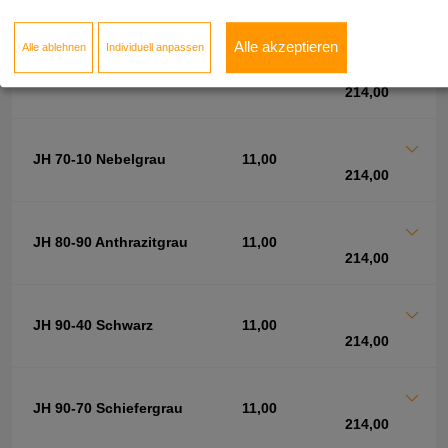
214,00
Alle akzeptieren
Alle ablehnen
Individuell anpassen
JH 20-10 Cashmere
11,00
214,00
JH 70-10 Nebelgrau
11,00
214,00
JH 80-90 Anthrazitgrau
11,00
214,00
JH 90-40 Schwarz
11,00
214,00
JH 90-70 Schiefergrau
11,00
214,00