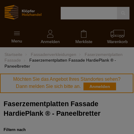
Navigation
Menu
ein-
Anmelden
Merkliste
Warenkorb
und
ausblenden
Startseite
Fassadenverkleidungen
Faserzementplatten
Fassade
Faserzementplatten Fassade HardiePlank ® -
Paneelbretter
Möchten Sie das Angebot Ihres Standortes sehen?
Dann melden Sie sich bitte an.
Anmelden
Faserzementplatten Fassade
HardiePlank ® - Paneelbretter
Filtern nach