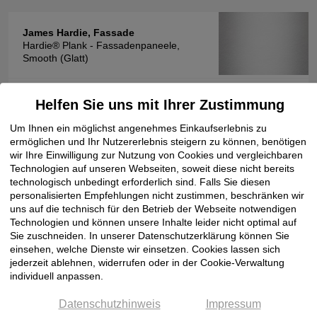
James Hardie, Fassade
Hardie® Plank - Fassadenpaneele,
Smooth (Glatt)
Oberflächenfarbe
Stärke mm
Breite mm
Helfen Sie uns mit Ihrer Zustimmung
Um Ihnen ein möglichst angenehmes Einkaufserlebnis zu
180,00
JH 10-20 Schneeweiss
8,00
ermöglichen und Ihr Nutzererlebnis steigern zu können, benötigen
wir Ihre Einwilligung zur Nutzung von Cookies und vergleichbaren
Technologien auf unseren Webseiten, soweit diese nicht bereits
technologisch unbedingt erforderlich sind. Falls Sie diesen
personalisierten Empfehlungen nicht zustimmen, beschränken wir
James Hardie, Fassade
uns auf die technisch für den Betrieb der Webseite notwendigen
Hardie® VL Plank - Fassadenpaneele,
Technologien und können unsere Inhalte leider nicht optimal auf
Cedar-Struktur
Sie zuschneiden. In unserer Datenschutzerklärung können Sie
einsehen, welche Dienste wir einsetzen. Cookies lassen sich
jederzeit ablehnen, widerrufen oder in der Cookie-Verwaltung
Oberflächenfarbe
Stärke mm
Breite mm
individuell anpassen.
Datenschutzhinweis
Impressum
JH 10-20 Schneeweiss
11,00