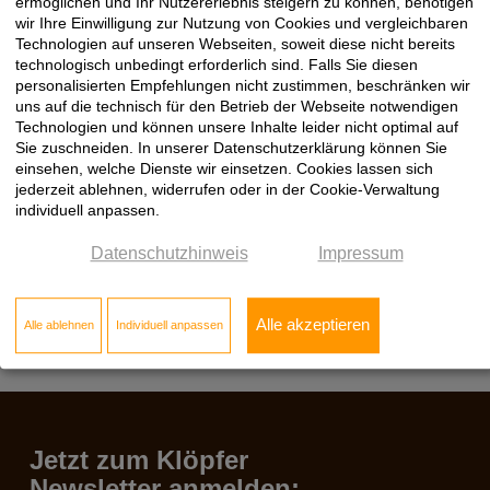
ermöglichen und Ihr Nutzererlebnis steigern zu können, benötigen
wir Ihre Einwilligung zur Nutzung von Cookies und vergleichbaren
Technologien auf unseren Webseiten, soweit diese nicht bereits
Typ
Stärke
technologisch unbedingt erforderlich sind. Falls Sie diesen
personalisierten Empfehlungen nicht zustimmen, beschränken wir
uns auf die technisch für den Betrieb der Webseite notwendigen
14,00
M12
Technologien und können unsere Inhalte leider nicht optimal auf
Sie zuschneiden. In unserer Datenschutzerklärung können Sie
einsehen, welche Dienste wir einsetzen. Cookies lassen sich
jederzeit ablehnen, widerrufen oder in der Cookie-Verwaltung
individuell anpassen.
Datenschutzhinweis
Impressum
Alle akzeptieren
Alle ablehnen
Individuell anpassen
Jetzt zum Klöpfer
Newsletter anmelden: