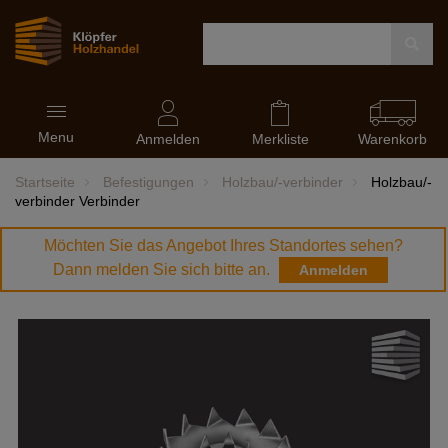
Navigation
Menu
ein-
Anmelden
Merkliste
Warenkorb
und
ausblenden
Startseite
Befestigungen
Holzbau/-verbinder
Holzbau/-
verbinder Verbinder
Möchten Sie das Angebot Ihres Standortes sehen?
Dann melden Sie sich bitte an.
Anmelden