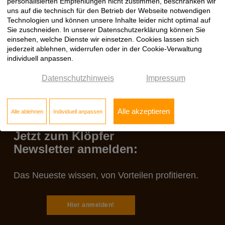
personalisierten Empfehlungen nicht zustimmen, beschränken wir
gewinnen!«
uns auf die technisch für den Betrieb der Webseite notwendigen
Weitere Info zum UPM ProFi Click System finden Sie
hier
sowie
bei
UPM ProFi
Technologien und können unsere Inhalte leider nicht optimal auf
Sie zuschneiden. In unserer Datenschutzerklärung können Sie
einsehen, welche Dienste wir einsetzen. Cookies lassen sich
jederzeit ablehnen, widerrufen oder in der Cookie-Verwaltung
individuell anpassen.
Datenschutzhinweis
Impressum
Alle akzeptieren
Alle ablehnen
Individuell anpassen
Jetzt zum Klöpfer
Newsletter anmelden:
Das Neueste wissen, von Vorteilen profitieren.
Hier anmelden!