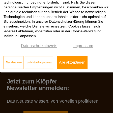
technologisch unbedingt erforderlich sind. Falls Sie diesen
unabhängig vom verwendeten Betriebssystem. Auf mobilen
personalisierten Empfehlungen nicht zustimmen, beschränken wir
Endgeräten lässt es sich per »Wischgeste« blättern.
uns auf die technisch für den Betrieb der Webseite notwendigen
Schauen Sie doch gleich mal rein!
Technologien und können unsere Inhalte leider nicht optimal auf
Sie zuschneiden. In unserer Datenschutzerklärung können Sie
einsehen, welche Dienste wir einsetzen. Cookies lassen sich
jederzeit ablehnen, widerrufen oder in der Cookie-Verwaltung
individuell anpassen.
Datenschutzhinweis
Impressum
Alle akzeptieren
Alle ablehnen
Individuell anpassen
Jetzt zum Klöpfer
Newsletter anmelden:
Das Neueste wissen, von Vorteilen profitieren.