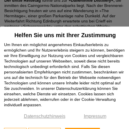
Der dritte Reisetag
führte uns zur
»Dalwhinnie Distillery«,
die
inmitten des Cairngorms-Nationalparks liegt. Nach der Brennerei-
Besichtigung freuten wir uns auf eine Wanderung in »The
Hermitage«, einer großen Parkanlage nahe Dunkeld. Auf der
Weiterfahrt Richtung Edinburgh erwartete uns bei Crieff ein
weiteres »Schwergewicht« unter den schottischen Whisky-
Brennereien: 1763 erstmals schriftlich erwähnt, nimmt
Helfen Sie uns mit Ihrer Zustimmung
die
»Glenturret Distillery«
für sich in Anspruch, die älteste noch
produzierende Brennerei Schottlands zu sein. Auch die
Um Ihnen ein möglichst angenehmes Einkaufserlebnis zu
Glenturret-Führung eröffnete uns faszinierende Einblicke in die
ermöglichen und Ihr Nutzererlebnis steigern zu können, benötigen
hohe Kunst der Whisky-Herstellung. Zurück in Edinburgh ließen
wir Ihre Einwilligung zur Nutzung von Cookies und vergleichbaren
wir den Tag bei einem gemütlichen Abendessen im Hotel
Technologien auf unseren Webseiten, soweit diese nicht bereits
ausklingen.
technologisch unbedingt erforderlich sind. Falls Sie diesen
Am Sonntagmorgen
endete unsere NetzwerkHolz Whisky-Tour
personalisierten Empfehlungen nicht zustimmen, beschränken wir
mit dem Rückflug nach Deutschland. Mit in unserem
uns auf die technisch für den Betrieb der Webseite notwendigen
»Gepäck«: Viele schöne Eindrücke aus einem traditionsreichen
Technologien und können unsere Inhalte leider nicht optimal auf
Land mit beeindruckender Kultur und herzlichen Menschen. Wir
Sie zuschneiden. In unserer Datenschutzerklärung können Sie
haben eine Menge über Whisky gelernt, bei jeder Destillerie-
einsehen, welche Dienste wir einsetzen. Cookies lassen sich
Besichtigung kam neues Wissen dazu. Es war eine wunderbare
jederzeit ablehnen, widerrufen oder in der Cookie-Verwaltung
Reise!
individuell anpassen.
Datenschutzhinweis
Impressum
Werden auch Sie Mitglied der Klöpfer QualitätsInitiative
NetzwerkHolz und profitieren Sie von zahlreichen Vorteilen: