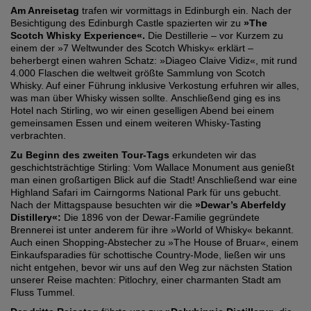
Am Anreisetag
trafen wir vormittags in Edinburgh ein. Nach der
Besichtigung des Edinburgh Castle spazierten wir zu
»The
Scotch Whisky Experience«.
Die Destillerie – vor Kurzem zu
einem der »7 Weltwunder des Scotch Whisky« erklärt –
beherbergt einen wahren Schatz: »Diageo Claive Vidiz«, mit rund
4.000 Flaschen die weltweit größte Sammlung von Scotch
Whisky. Auf einer Führung inklusive Verkostung erfuhren wir alles,
was man über Whisky wissen sollte. Anschließend ging es ins
Hotel nach Stirling, wo wir einen geselligen Abend bei einem
gemeinsamen Essen und einem weiteren Whisky-Tasting
verbrachten.
Zu Beginn des zweiten Tour-Tags
erkundeten wir das
geschichtsträchtige Stirling: Vom Wallace Monument aus genießt
man einen großartigen Blick auf die Stadt! Anschließend war eine
Highland Safari im Cairngorms National Park für uns gebucht.
Nach der Mittagspause besuchten wir die
»Dewar’s Aberfeldy
Distillery«:
Die 1896 von der Dewar-Familie gegründete
Brennerei ist unter anderem für ihre »World of Whisky« bekannt.
Auch einen Shopping-Abstecher zu »The House of Bruar«, einem
Einkaufsparadies für schottische Country-Mode, ließen wir uns
nicht entgehen, bevor wir uns auf den Weg zur nächsten Station
unserer Reise machten: Pitlochry, einer charmanten Stadt am
Fluss Tummel.