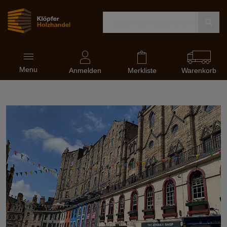
Navigation
Menu
ein-
Anmelden
Merkliste
Warenkorb
und
ausblenden