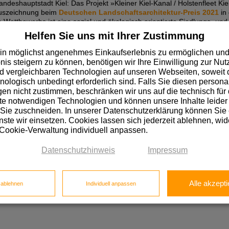
andeshauptstadt Kiel: Das Projekt »Kleiner Kiel-Kanal / Holstenfleet Ki
r Auszeichnung beim
Deutschen Landschaftsarchitektur-Preis 2021
in 
ettbewerbs ist eine sozial und ökologisch orientierte Siedlungs- und
Helfen Sie uns mit Ihrer Zustimmung
us Berlin. Für die Ausführung war
Erwin Rumpf Garten- und Landsc
in möglichst angenehmes Einkaufserlebnis zu ermöglichen und
ny Character zum Einsatz. Das nachhaltige norwegische Holzprodukt i
nis steigern zu können, benötigen wir Ihre Einwilligung zur Nu
für die nur wenige Pflegeintervalle eingeplant werden können. Um sich v
 vergleichbaren Technologien auf unseren Webseiten, soweit d
n lassen – bewusst an einer stark beanspruchten und bewitterten Stelle
hnologisch unbedingt erforderlich sind. Falls Sie diesen personal
t seinen Premium-Eigenschaften, setzte sich so gegen andere Materia
n nicht zustimmen, beschränken wir uns auf die technisch für 
e notwendigen Technologien und können unsere Inhalte leider 
auch eines unserer Lieblingsprojekte gewesen – wie toll, dass der Preis
 Sie zuschneiden. In unserer Datenschutzerklärung können Sie
Heimat unseres Holzes hat. Wir werden bei Besuchen vor Ort sicherlich 
ste wir einsetzen. Cookies lassen sich jederzeit ablehnen, wid
ebony in den öffentlichen Raum passt!«
 Cookie-Verwaltung individuell anpassen.
Datenschutzhinweis
Impressum
Alle akzepti
e ablehnen
Individuell anpassen