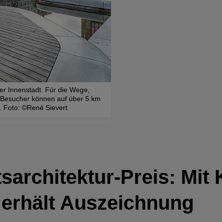
ler Innenstadt. Für die Wege,
Sieger in der Kategorie »Öffentli
 Besucher können auf über 5 km
Kiel (vorher: »Kleiner Kiel-Kanal«
. Foto: ©René Sievert
Landschaftsarchitektur-Preis, die 
sarchitektur-Preis:
Mit
 erhält Auszeichnung