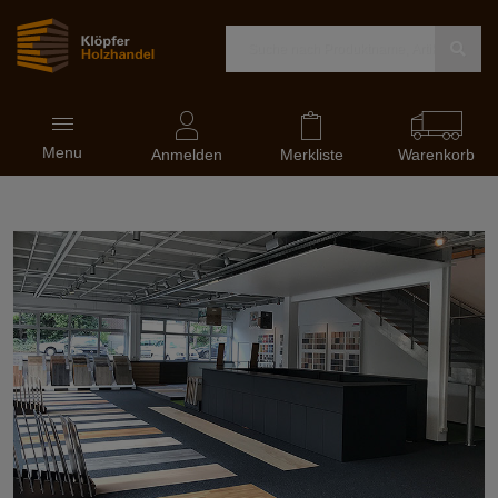
Navigation
Menu
ein-
Anmelden
Merkliste
Warenkorb
und
ausblenden