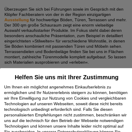
Überzeugen Sie sich bei Führungen sowie im Gespräch mit den
Klöpfer Fachberatern von der in der Region einzigartigen
Ausstellung
für hochwertige Böden, Türen, Terrassen und mehr.
Der 300 qm große Schauraum zeigt eine enorm vielseitige
Auswahl verkaufsstarker Produkte. Im Fokus steht dabei deren
besonders anschauliche Präsentation, zum Beispiel in detailliert
eingerichteten »Stilwelten« für verschiedene Wohnstile, in denen
Sie Böden kombiniert mit passenden Türen und Möbeln sehen.
Terrassendielen und Bodenbeläge finden Sie bei uns in Flächen
montiert, zahlreiche Türenmodelle komplett aufgebaut. So lassen
sich Materialien ausprobieren und »erleben«.
Für das leibliche Wohl der Veranstaltungs-Besucher ist mit
Spezialitäten vom Grill und aus der Pasta-Bar gesorgt. Kleine
Helfen Sie uns mit Ihrer Zustimmung
Gäste kommen beim Ballonfiguren-Basteln und Kinderschminken
auf ihre Kosten. Wir freuen uns auf Ihren Besuch!
Um Ihnen ein möglichst angenehmes Einkaufserlebnis zu
ermöglichen und Ihr Nutzererlebnis steigern zu können, benötigen
Melden Sie sich am besten gleich an: Alle Details dazu finden Sie
wir Ihre Einwilligung zur Nutzung von Cookies und vergleichbaren
in unserer
Einladung und Anmeldung
Technologien auf unseren Webseiten, soweit diese nicht bereits
technologisch unbedingt erforderlich sind. Falls Sie diesen
personalisierten Empfehlungen nicht zustimmen, beschränken wir
uns auf die technisch für den Betrieb der Webseite notwendigen
Technologien und können unsere Inhalte leider nicht optimal auf
Sie zuschneiden. In unserer Datenschutzerklärung können Sie