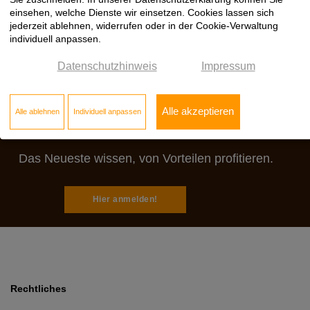
einsehen, welche Dienste wir einsetzen. Cookies lassen sich
jederzeit ablehnen, widerrufen oder in der Cookie-Verwaltung
individuell anpassen.
Datenschutzhinweis
Impressum
Jetzt zum Klöpfer
Alle akzeptieren
Alle ablehnen
Individuell anpassen
Newsletter anmelden:
Das Neueste wissen, von Vorteilen profitieren.
Hier anmelden!
Rechtliches