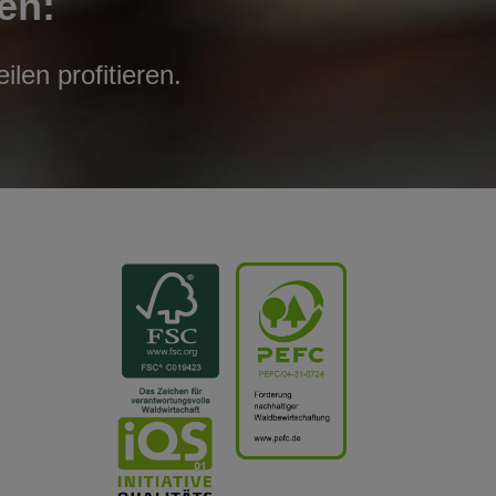
en:
len profitieren.