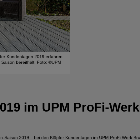
pfer Kundentagen 2019 erfahren
UPM ProFi Piazza: Die Dielen-Neuh
e Saison bereithält. Foto: ©UPM
äußerst pflegeleicht, robust und s
Foto: ©UPM ProFi
019 im UPM ProFi-Werk
en-Saison 2019 – bei den Klöpfer Kundentagen im UPM ProFi Werk Bruch