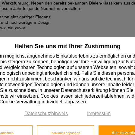
 und Werksführung. Neben den bereits bekannten Dielen-Klassikern aus
iesem Jahr folgende Neuheiten vorstellen:
 von einzigartiger Eleganz
k und hochwertigem Design
wie nie zuvor
ng, Produktentwicklung und Qualitätssicherung der UPM ProFi-Produktfa
Helfen Sie uns mit Ihrer Zustimmung
 die Praxis umsetzen und sich von den Vorzügen der präsentierten Pr
ollen Profi-Tipps.
in möglichst angenehmes Einkaufserlebnis zu ermöglichen und
nis steigern zu können, benötigen wir Ihre Einwilligung zur Nu
 vergleichbaren Technologien auf unseren Webseiten, soweit d
hnologisch unbedingt erforderlich sind. Falls Sie diesen personal
n nicht zustimmen, beschränken wir uns auf die technisch für 
Gelegenheit und melden Sie sich jetzt noch an für den letzten Termin 
e notwendigen Technologien und können unsere Inhalte leider 
 Sie zuschneiden. In unserer Datenschutzerklärung können Sie
ste wir einsetzen. Cookies lassen sich jederzeit ablehnen, wid
Donnerstag, 09.05.2019
 Cookie-Verwaltung individuell anpassen.
Datenschutzhinweis
Impressum
Alle akzepti
e ablehnen
Individuell anpassen