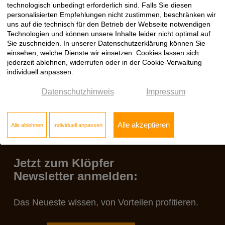
technologisch unbedingt erforderlich sind. Falls Sie diesen
das Programm. Unser Resümee: Eine abwechslungsreiche,
personalisierten Empfehlungen nicht zustimmen, beschränken wir
interessante Veranstaltung, die viel Wissenswertes rund um das
Thema Innenausbau zu bieten hatte.
uns auf die technisch für den Betrieb der Webseite notwendigen
Technologien und können unsere Inhalte leider nicht optimal auf
Entdecken Sie ter Hürne Vinylböden, HolzMeister Türen und
Sie zuschneiden. In unserer Datenschutzerklärung können Sie
weitere Produkt-Highlights – im neuen
Klöpfer OnlineShop
einsehen, welche Dienste wir einsetzen. Cookies lassen sich
jederzeit ablehnen, widerrufen oder in der Cookie-Verwaltung
individuell anpassen.
Datenschutzhinweis
Impressum
Alle akzeptieren
Alle ablehnen
Individuell anpassen
Jetzt zum Klöpfer
Newsletter anmelden:
Das Neueste wissen, von Vorteilen profitieren.