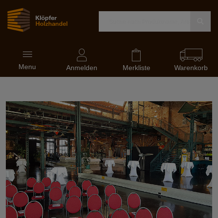
Navigation
Menu
ein-
Anmelden
Merkliste
Warenkorb
und
ausblenden