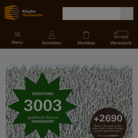
Navigation
Menu
ein-
Anmelden
Merkliste
Warenkorb
und
ausblenden