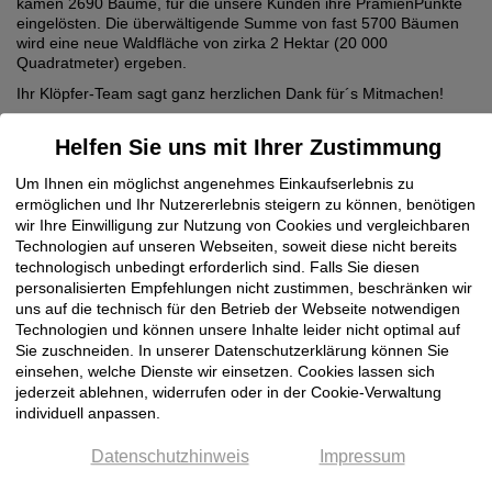
kamen 2690 Bäume, für die unsere Kunden ihre PrämienPunkte
eingelösten. Die überwältigende Summe von fast 5700 Bäumen
wird eine neue Waldfläche von zirka 2 Hektar (20 000
Quadratmeter) ergeben.
Ihr Klöpfer-Team sagt ganz herzlichen Dank für´s Mitmachen!
Helfen Sie uns mit Ihrer Zustimmung
Um Ihnen ein möglichst angenehmes Einkaufserlebnis zu
ermöglichen und Ihr Nutzererlebnis steigern zu können, benötigen
wir Ihre Einwilligung zur Nutzung von Cookies und vergleichbaren
Technologien auf unseren Webseiten, soweit diese nicht bereits
technologisch unbedingt erforderlich sind. Falls Sie diesen
personalisierten Empfehlungen nicht zustimmen, beschränken wir
uns auf die technisch für den Betrieb der Webseite notwendigen
Technologien und können unsere Inhalte leider nicht optimal auf
Sie zuschneiden. In unserer Datenschutzerklärung können Sie
einsehen, welche Dienste wir einsetzen. Cookies lassen sich
Jetzt zum Klöpfer
jederzeit ablehnen, widerrufen oder in der Cookie-Verwaltung
Newsletter anmelden:
individuell anpassen.
Datenschutzhinweis
Impressum
Das Neueste wissen, von Vorteilen profitieren.