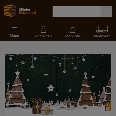
Navigation
Menu
ein-
Anmelden
Merkliste
Warenkorb
und
ausblenden