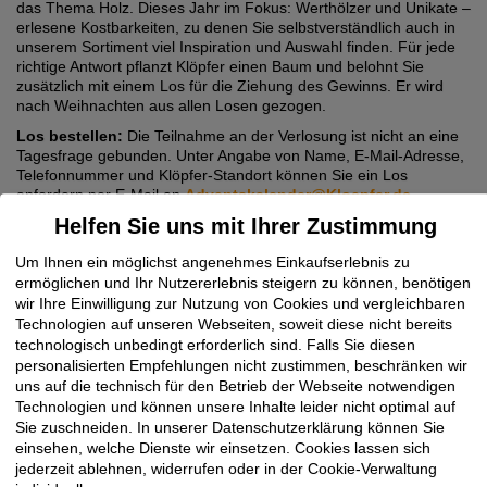
das Thema Holz. Dieses Jahr im Fokus: Werthölzer und Unikate –
erlesene Kostbarkeiten, zu denen Sie selbstverständlich auch in
unserem Sortiment viel Inspiration und Auswahl finden. Für jede
richtige Antwort pflanzt Klöpfer einen Baum und belohnt Sie
zusätzlich mit einem Los für die Ziehung des Gewinns. Er wird
nach Weihnachten aus allen Losen gezogen.
Los bestellen:
Die Teilnahme an der Verlosung ist nicht an eine
Tagesfrage gebunden. Unter Angabe von Name, E-Mail-Adresse,
Telefonnummer und Klöpfer-Standort können Sie ein Los
anfordern per E-Mail an
Adventskalender@Kloepfer.de
Helfen Sie uns mit Ihrer Zustimmung
Sie möchten mitmachen?
Sie finden zum Klöpfer
Adventskalender über die Klöpfer
Um Ihnen ein möglichst angenehmes Einkaufserlebnis zu
Homepage
www.Kloepfer.de
oder den Direktlink
ermöglichen und Ihr Nutzererlebnis steigern zu können, benötigen
www.Adventskalender.Kloepfer.de
wir Ihre Einwilligung zur Nutzung von Cookies und vergleichbaren
Technologien auf unseren Webseiten, soweit diese nicht bereits
technologisch unbedingt erforderlich sind. Falls Sie diesen
personalisierten Empfehlungen nicht zustimmen, beschränken wir
uns auf die technisch für den Betrieb der Webseite notwendigen
Technologien und können unsere Inhalte leider nicht optimal auf
Sie zuschneiden. In unserer Datenschutzerklärung können Sie
einsehen, welche Dienste wir einsetzen. Cookies lassen sich
jederzeit ablehnen, widerrufen oder in der Cookie-Verwaltung