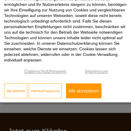
durch Plant-for-the-Planet. Ihre Punktespende kommt zu 100%
ermöglichen und Ihr Nutzererlebnis steigern zu können, benötigen
beim Empfänger an. Sie erhalten eine persönliche
wir Ihre Einwilligung zur Nutzung von Cookies und vergleichbaren
Bestätigungsurkunde für Ihre Baumpflanzungen.
Technologien auf unseren Webseiten, soweit diese nicht bereits
technologisch unbedingt erforderlich sind. Falls Sie diesen
Machen Sie mit, pflanzen auch Sie Bäume für den
personalisierten Empfehlungen nicht zustimmen, beschränken wir
Klimaschutz!
uns auf die technisch für den Betrieb der Webseite notwendigen
Technologien und können unsere Inhalte leider nicht optimal auf
Bäume spenden im
Klöpfer PrämienShop
Sie zuschneiden. In unserer Datenschutzerklärung können Sie
Bäume spenden bei
Plant-for-the-Planet
einsehen, welche Dienste wir einsetzen. Cookies lassen sich
jederzeit ablehnen, widerrufen oder in der Cookie-Verwaltung
Sie kennen das Klöpfer PrämienProgramm noch nicht? Alle
individuell anpassen.
Infos
hier
Datenschutzhinweis
Impressum
Alle akzeptieren
Alle ablehnen
Individuell anpassen