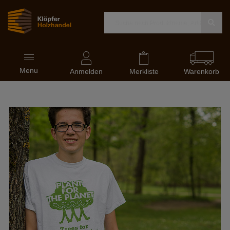
Navigation
Menu
ein-
Anmelden
Merkliste
Warenkorb
und
ausblenden