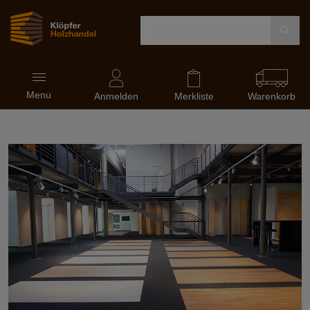
Navigation
Menu
ein-
Anmelden
Merkliste
Warenkorb
und
ausblenden