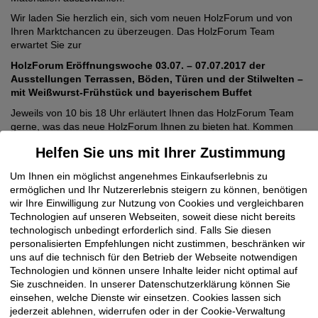
Wir laden Sie herzlich ein, sich vom neuen HolzForum und von
Ihren Marktchancen zu überzeugen. Das HolzForum Team
erwartet Sie zur
HolzForum Eröffnungswoche 03.07. – 07.07.2017
der
Ausstellungen Terrassen, Böden, Türen und der Stilwelten –
mit
Weißwurst-Frühstück und bayerischem Buffet
Jeweils von 10 bis 18 Uhr erläutert Ihnen das HolzForum Team
gerne, was das neue HolzForum Ihnen zu bieten hat. Kommen
Sie einfach vorbei. Vorab-Informationen finden Sie auf unserer
Helfen Sie uns mit Ihrer Zustimmung
Homepage
www.holzforum.online
Um Ihnen ein möglichst angenehmes Einkaufserlebnis zu
ermöglichen und Ihr Nutzererlebnis steigern zu können, benötigen
wir Ihre Einwilligung zur Nutzung von Cookies und vergleichbaren
Technologien auf unseren Webseiten, soweit diese nicht bereits
technologisch unbedingt erforderlich sind. Falls Sie diesen
personalisierten Empfehlungen nicht zustimmen, beschränken wir
uns auf die technisch für den Betrieb der Webseite notwendigen
Technologien und können unsere Inhalte leider nicht optimal auf
Sie zuschneiden. In unserer Datenschutzerklärung können Sie
einsehen, welche Dienste wir einsetzen. Cookies lassen sich
jederzeit ablehnen, widerrufen oder in der Cookie-Verwaltung