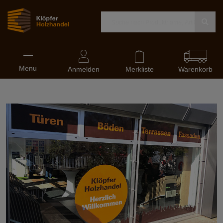
Navigation
Menu
ein-
Anmelden
Merkliste
Warenkorb
und
ausblenden