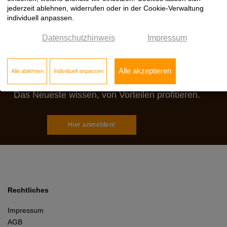
jederzeit ablehnen, widerrufen oder in der Cookie-Verwaltung
individuell anpassen.
Datenschutzhinweis
Impressum
Jetzt zum Klöpfer
Newsletter anmelden:
Alle akzeptieren
Alle ablehnen
Individuell anpassen
Das Neueste wissen, von Vorteilen profitieren.
Hier anmelden!
Rechtliches
Impressum
AGB