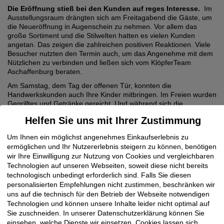
Die Eröffnung stieß bei den Kunden auf reges Interesse.
Im
Ausstellungsraum drängten sich am Freitagabend die Gäste, um
die Neueröffnung in Augenschein zu nehmen. Vor allem das
große Sortiment und die Stilwelten hatten es vielen Kunden
angetan. Das zeigen die zahlreichen positiven Reaktionen. Viele
Besucher nutzten den Termin auch, um das Angenehme mit dem
Nützlichen zu verbinden und ließen sich vom KlöpferTeam
Aschaffenburg beraten.
Am Samstag, dem Tag der offenen Tür, konnten die
Handwerkskunden auch Ihre Kinder mitbringen. Im Freien wurden
Gegrilltes und Getränke gereicht. Und während sich die
Erwachsenen über Türen, Böden und Terrassen informierten,
Helfen Sie uns mit Ihrer Zustimmung
unterhielt ein Clown die kleinen Gäste. Er schminkte ihre
Gesichter und bastelte für sie aus Luftballons Figuren.
Um Ihnen ein möglichst angenehmes Einkaufserlebnis zu
Mit der neuen Ausstellung ist der Standort Aschaffenburg nun
ermöglichen und Ihr Nutzererlebnis steigern zu können, benötigen
bestens gerüstet, um Gewerbetreibende und ihre Kunden aus
wir Ihre Einwilligung zur Nutzung von Cookies und vergleichbaren
dem Rhein-Main-Gebiet optimal beraten zu können.
Technologien auf unseren Webseiten, soweit diese nicht bereits
technologisch unbedingt erforderlich sind. Falls Sie diesen
personalisierten Empfehlungen nicht zustimmen, beschränken wir
uns auf die technisch für den Betrieb der Webseite notwendigen
Technologien und können unsere Inhalte leider nicht optimal auf
Sie zuschneiden. In unserer Datenschutzerklärung können Sie
einsehen, welche Dienste wir einsetzen. Cookies lassen sich