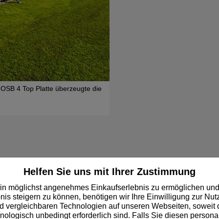
OSB 4 Top Platte überzeugte die
Der Breitenbacher Architekt Bru
Architecture Prize in Bronze.
r EGGER Stammhaus
Helfen Sie uns mit Ihrer Zustimmung
in möglichst angenehmes Einkaufserlebnis zu ermöglichen und
einer unabhängigen Jury verliehen. Ausgezeichnet werden internationale
nis steigern zu können, benötigen wir Ihre Einwilligung zur Nu
t dem Ziel, weltweit die Wertschätzung von Architekturprojekten zu steig
 vergleichbaren Technologien auf unseren Webseiten, soweit d
 „innovation“. In diesem Jahr freut sich Bruno Moser für seine Archit
hnologisch unbedingt erforderlich sind. Falls Sie diesen personal