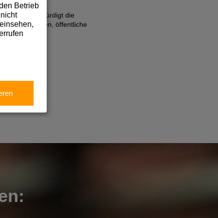
den Betrieb
nicht
7“ Award. Er würdigt die
 einsehen,
ndustriebauten, öffentliche
ektur um.
errufen
eren
en: