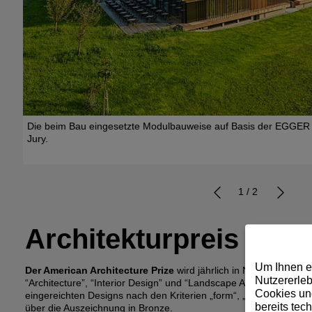
Die beim Bau eingesetzte Modulbauweise auf Basis der EGGER 
Jury.
1 / 2
Architekturpreis fü
Um Ihnen e
Der American Architecture Prize
wird jährlich in New York von 
Nutzererleb
“Architecture”, “Interior Design” und “Landscape Architecture” mi
Cookies und
eingereichten Designs nach den Kriterien „form“, „function“ und
bereits tec
über die Auszeichnung in Bronze.