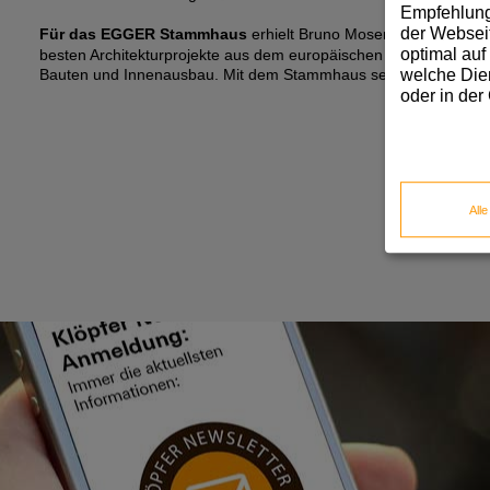
Empfehlunge
der Webseit
Für das EGGER Stammhaus
erhielt
Bruno Moser damit die zwe
optimal auf
besten Architekturprojekte aus dem europäischen Raum in den K
Bauten und Innenausbau.
Mit dem Stammhaus setzte Klöpfer Li
welche Dien
oder in der
All