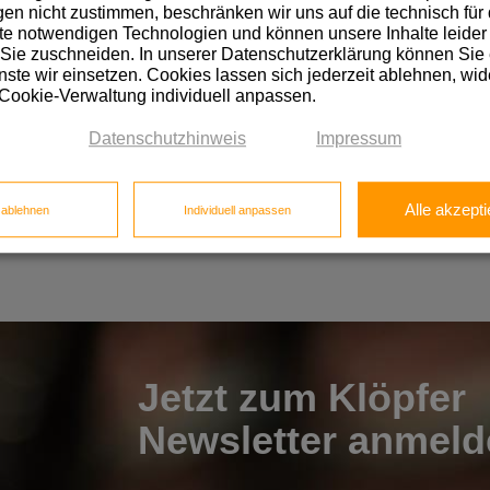
n nicht zustimmen, beschränken wir uns auf die technisch für 
e notwendigen Technologien und können unsere Inhalte leider 
ite Auszeichnung.
Im Juni 2016 empfing er schon den „best architects 1
 Sie zuschneiden. In unserer Datenschutzerklärung können Sie
ategorien Wohnungsbau, Büro- und Verwaltungsbauten, Gewerbe- und I
eferant EGGER bereits das vierte Gebäude in der EGGER Firmenarchit
ste wir einsetzen. Cookies lassen sich jederzeit ablehnen, wid
 Cookie-Verwaltung individuell anpassen.
Datenschutzhinweis
Impressum
Alle akzepti
e ablehnen
Individuell anpassen
Jetzt zum Klöpfer
Newsletter anmeld