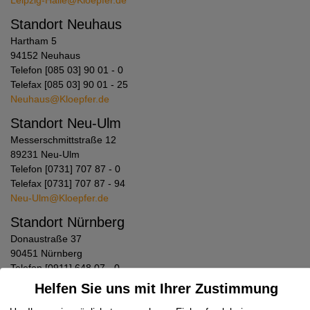
Leipzig-Halle@Kloepfer.de
Standort Neuhaus
Hartham 5
94152 Neuhaus
Telefon [085 03] 90 01 - 0
Telefax [085 03] 90 01 - 25
Neuhaus@Kloepfer.de
Standort Neu-Ulm
Messerschmittstraße 12
89231 Neu-Ulm
Telefon [0731] 707 87 - 0
Telefax [0731] 707 87 - 94
Neu-Ulm@Kloepfer.de
Standort Nürnberg
Donaustraße 37
90451 Nürnberg
Telefon [0911] 648 07 - 0
Telefax [0911] 648 07 - 90
Helfen Sie uns mit Ihrer Zustimmung
Nuernberg@Kloepfer.de