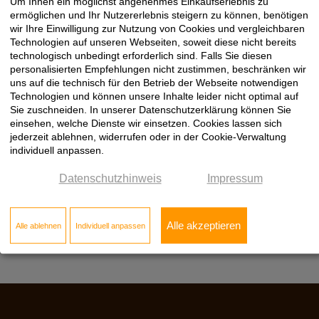
Um Ihnen ein möglichst angenehmes Einkaufserlebnis zu
Standort Rosenheim
ermöglichen und Ihr Nutzererlebnis steigern zu können, benötigen
Am Oberfeld 1
wir Ihre Einwilligung zur Nutzung von Cookies und vergleichbaren
Technologien auf unseren Webseiten, soweit diese nicht bereits
83026 Rosenheim
technologisch unbedingt erforderlich sind. Falls Sie diesen
Telefon [08031] 391 44 - 0
personalisierten Empfehlungen nicht zustimmen, beschränken wir
Telefax [08031] 391 44 - 90
uns auf die technisch für den Betrieb der Webseite notwendigen
Rosenheim@Kloepfer.de
Technologien und können unsere Inhalte leider nicht optimal auf
Sie zuschneiden. In unserer Datenschutzerklärung können Sie
Standort Wolnzach
einsehen, welche Dienste wir einsetzen. Cookies lassen sich
Wiesensteig 11
jederzeit ablehnen, widerrufen oder in der Cookie-Verwaltung
85283 Wolnzach
individuell anpassen.
Telefon [08442] 92 73 - 0
Telefax [08442] 92 73 - 90
Datenschutzhinweis
Impressum
Wolnzach@Kloepfer.de
Alle akzeptieren
Alle ablehnen
Individuell anpassen