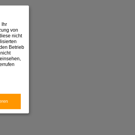
 Ihr
tzung von
iese nicht
isierten
den Betrieb
nicht
 einsehen,
errufen
eren