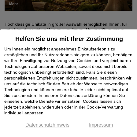
Mehr
Hochklassige Unikate in großer Auswahl ermöglichen Ihnen, für
jede Idee das richtige Wertholz zu finden. Unsere Stammware
gibt es in jjeweils in anwendungsorientierten Qualitätssortierungen
Helfen Sie uns mit Ihrer Zustimmung
und immer in verlässlicher Qualität. Der Klöpfer OnlineShop bietet
Ihnen eine riesige Auswahl an Edelhölzern aus Nadelholz,
Um Ihnen ein möglichst angenehmes Einkaufserlebnis zu
Laubholz und Exotenholz für den Innenausbau und den
ermöglichen und Ihr Nutzererlebnis steigern zu können, benötigen
Möbelbausowie ein breites Sortiment an verleimten Kanteln und
wir Ihre Einwilligung zur Nutzung von Cookies und vergleichbaren
Fensterkanteln für den Fensterbau sowie den Türenbau – alles
Technologien auf unseren Webseiten, soweit diese nicht bereits
speziell für die Ansprüche und Anforderungen Ihrer Kunden.
technologisch unbedingt erforderlich sind. Falls Sie diesen
Außerdem bietet Ihnen Klöpfer eine breite Auswahl an Unikaten,
personalisierten Empfehlungen nicht zustimmen, beschränken wir
mit denen Sie individuelle Möbelstücke herstellen können. Der
uns auf die technisch für den Betrieb der Webseite notwendigen
neuste Trend sind Table Tops und extravagante Holzscheiben.
Technologien und können unsere Inhalte leider nicht optimal auf
Sie zuschneiden. In unserer Datenschutzerklärung können Sie
Massivholz in über 100 Varianten
einsehen, welche Dienste wir einsetzen. Cookies lassen sich
jederzeit ablehnen, widerrufen oder in der Cookie-Verwaltung
Bei uns kaufen Sie Edelholz in über 100 Varianten und 16 Stärken
individuell anpassen.
von 26 bis 120 mm. In den Hauptstärken können Sie aus über 20
Ausführungen wählen: Sortierung von Premium A bis BC, von
astig bis astfrei, Blockware oder lose Ware, AD oder KD, FSC
Datenschutzhinweis
Impressum
oder PEFC-zertifiziert, slavonisch oder europäisch. Den
Wünschen Ihrer Kunden und Ihrer Kreativität sind keine Grenzen