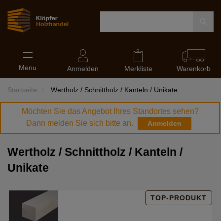
Navigation
Menu
ein-
Anmelden
Merkliste
Warenkorb
und
ausblenden
Startseite
Wertholz / Schnittholz / Kanteln / Unikate
Möchten Sie das Angebot Ihres Standortes sehen?
Dann melden Sie sich bitte an.
Anmelden
Wertholz / Schnittholz / Kanteln /
Unikate
TOP-PRODUKT