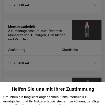
Inhalt 210 ml
Montagezubehör
2-K-Montageschaum, zum Dämmen,
Montieren von Türzargen, zum Kleben
und Verfüllen
Ausführung
Oberfläche
Inhalt 400 ml
Montagezubehör
Helfen Sie uns mit Ihrer Zustimmung
2K-Montageschaum FM710, zur
Verfüllung von Hohlräumen sowie zur
Um Ihnen ein möglichst angenehmes Einkaufserlebnis zu
Dämmung und Isolierung, schnelle
ermöglichen und Ihr Nutzererlebnis steigern zu können, benötigen
Verarbeitung durch kurze