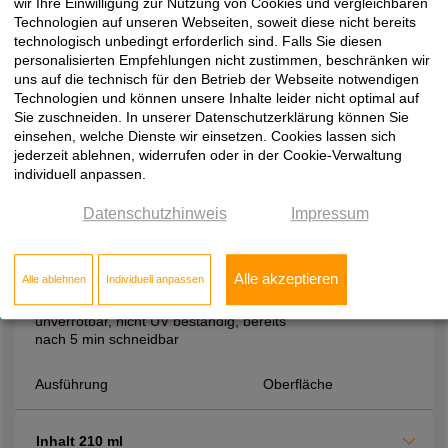
Aushärtezeiten, hohe Festigkeit durch
wir Ihre Einwilligung zur Nutzung von Cookies und vergleichbaren
hohes Raumgewicht, beständig gegen
Technologien auf unseren Webseiten, soweit diese nicht bereits
Verrottung, Wärme, Wasser und viele
technologisch unbedingt erforderlich sind. Falls Sie diesen
Chemikalien
personalisierten Empfehlungen nicht zustimmen, beschränken wir
uns auf die technisch für den Betrieb der Webseite notwendigen
Technologien und können unsere Inhalte leider nicht optimal auf
Ausführung
Oberfläche
Sie zuschneiden. In unserer Datenschutzerklärung können Sie
einsehen, welche Dienste wir einsetzen. Cookies lassen sich
jederzeit ablehnen, widerrufen oder in der Cookie-Verwaltung
Inhalt 400 ml
individuell anpassen.
Datenschutzhinweis
Impressum
Montagezubehör
2-K-Zargenschaum, zur Montage von
Alle akzeptieren
Alle ablehnen
Individuell anpassen
Zargen, treibgasfrei, PCB und
formaldhydfrei, Alterungsbeständig,
unverrotbar, nicht UV beständig, bereits
nach 5 min schneidbar
Ausführung
Oberfläche
Inhalt 210 ml