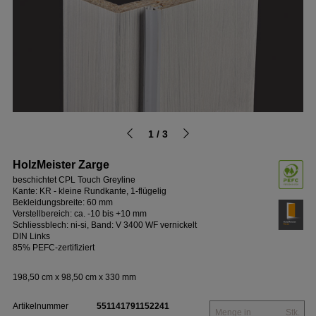
1 / 3
HolzMeister Zarge
beschichtet CPL Touch Greyline
Kante: KR - kleine Rundkante, 1-flügelig
Bekleidungsbreite: 60 mm
Verstellbereich: ca. -10 bis +10 mm
Schliessblech: ni-si, Band: V 3400 WF vernickelt
DIN Links
85% PEFC-zertifiziert
198,50 cm x 98,50 cm x 330 mm
Artikelnummer
551141791152241
Stk.