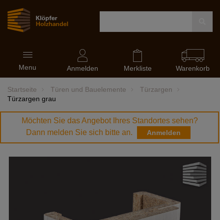
Navigation
Menu
ein-
Anmelden
Merkliste
Warenkorb
und
ausblenden
Startseite
Türen und Bauelemente
Türzargen
Türzargen grau
Möchten Sie das Angebot Ihres Standortes sehen?
Dann melden Sie sich bitte an.
Anmelden