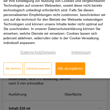
Aushärtezeiten, hohe Festigkeit durch
wir Ihre Einwilligung zur Nutzung von Cookies und vergleichbaren
hohes Raumgewicht, beständig gegen
Technologien auf unseren Webseiten, soweit diese nicht bereits
Verrottung, Wärme, Wasser und viele
technologisch unbedingt erforderlich sind. Falls Sie diesen
Chemikalien
personalisierten Empfehlungen nicht zustimmen, beschränken wir
uns auf die technisch für den Betrieb der Webseite notwendigen
Technologien und können unsere Inhalte leider nicht optimal auf
Ausführung
Oberfläche
Sie zuschneiden. In unserer Datenschutzerklärung können Sie
einsehen, welche Dienste wir einsetzen. Cookies lassen sich
jederzeit ablehnen, widerrufen oder in der Cookie-Verwaltung
Inhalt 400 ml
individuell anpassen.
Datenschutzhinweis
Impressum
Montagezubehör
2-K-Zargenschaum, zur Montage von
Alle akzeptieren
Alle ablehnen
Individuell anpassen
Zargen, treibgasfrei, PCB und
formaldhydfrei, Alterungsbeständig,
unverrotbar, nicht UV beständig, bereits
nach 5 min schneidbar
Ausführung
Oberfläche
Inhalt 210 ml