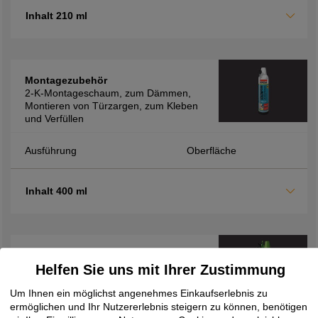
Inhalt 210 ml
Montagezubehör
2-K-Montageschaum, zum Dämmen,
Montieren von Türzargen, zum Kleben
und Verfüllen
Ausführung
Oberfläche
Inhalt 400 ml
Montagezubehör
Helfen Sie uns mit Ihrer Zustimmung
2K-Montageschaum FM710, zur
Verfüllung von Hohlräumen sowie zur
Um Ihnen ein möglichst angenehmes Einkaufserlebnis zu
Dämmung und Isolierung, schnelle
ermöglichen und Ihr Nutzererlebnis steigern zu können, benötigen
Verarbeitung durch kurze