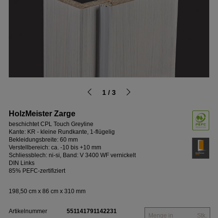
1 / 3
HolzMeister Zarge
beschichtet CPL Touch Greyline
Kante: KR - kleine Rundkante, 1-flügelig
Bekleidungsbreite: 60 mm
Verstellbereich: ca. -10 bis +10 mm
Schliessblech: ni-si, Band: V 3400 WF vernickelt
DIN Links
85% PEFC-zertifiziert
198,50 cm x 86 cm x 310 mm
Artikelnummer
551141791142231
Stk.