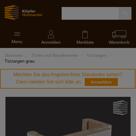
Navigation
Menu
ein-
Anmelden
Merkliste
Warenkorb
und
ausblenden
Startseite
Türen und Bauelemente
Türzargen
Türzargen grau
Möchten Sie das Angebot Ihres Standortes sehen?
Dann melden Sie sich bitte an.
Anmelden