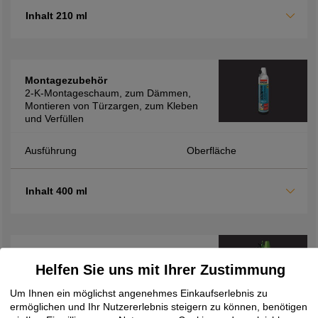
Inhalt 210 ml
Montagezubehör
2-K-Montageschaum, zum Dämmen,
Montieren von Türzargen, zum Kleben
und Verfüllen
Ausführung
Oberfläche
Inhalt 400 ml
Montagezubehör
Helfen Sie uns mit Ihrer Zustimmung
2K-Montageschaum FM710, zur
Verfüllung von Hohlräumen sowie zur
Um Ihnen ein möglichst angenehmes Einkaufserlebnis zu
Dämmung und Isolierung, schnelle
ermöglichen und Ihr Nutzererlebnis steigern zu können, benötigen
Verarbeitung durch kurze