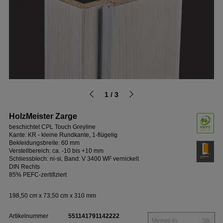
1 / 3
HolzMeister Zarge
beschichtet CPL Touch Greyline
Kante: KR - kleine Rundkante, 1-flügelig
Bekleidungsbreite: 60 mm
Verstellbereich: ca. -10 bis +10 mm
Schliessblech: ni-si, Band: V 3400 WF vernickelt
DIN Rechts
85% PEFC-zertifiziert
198,50 cm x 73,50 cm x 310 mm
Artikelnummer
551141791142222
Stk.