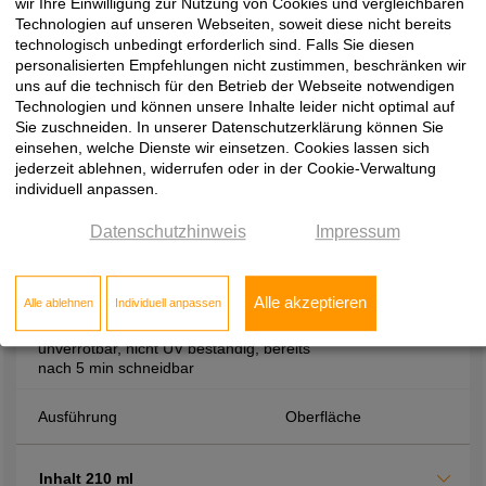
Aushärtezeiten, hohe Festigkeit durch
wir Ihre Einwilligung zur Nutzung von Cookies und vergleichbaren
hohes Raumgewicht, beständig gegen
Technologien auf unseren Webseiten, soweit diese nicht bereits
Verrottung, Wärme, Wasser und viele
technologisch unbedingt erforderlich sind. Falls Sie diesen
Chemikalien
personalisierten Empfehlungen nicht zustimmen, beschränken wir
uns auf die technisch für den Betrieb der Webseite notwendigen
Technologien und können unsere Inhalte leider nicht optimal auf
Ausführung
Oberfläche
Sie zuschneiden. In unserer Datenschutzerklärung können Sie
einsehen, welche Dienste wir einsetzen. Cookies lassen sich
jederzeit ablehnen, widerrufen oder in der Cookie-Verwaltung
Inhalt 400 ml
individuell anpassen.
Datenschutzhinweis
Impressum
Montagezubehör
2-K-Zargenschaum, zur Montage von
Alle akzeptieren
Alle ablehnen
Individuell anpassen
Zargen, treibgasfrei, PCB und
formaldhydfrei, Alterungsbeständig,
unverrotbar, nicht UV beständig, bereits
nach 5 min schneidbar
Ausführung
Oberfläche
Inhalt 210 ml