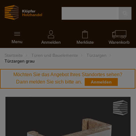
Navigation
Menu
ein-
Anmelden
Merkliste
Warenkorb
und
ausblenden
Startseite
Türen und Bauelemente
Türzargen
Türzargen grau
Möchten Sie das Angebot Ihres Standortes sehen?
Dann melden Sie sich bitte an.
Anmelden