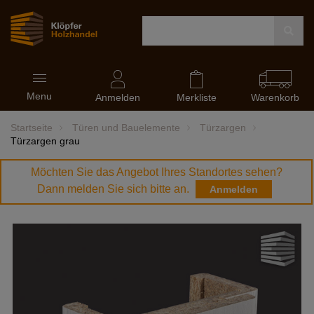
Navigation
Menu
ein-
Anmelden
Merkliste
Warenkorb
und
ausblenden
Startseite
Türen und Bauelemente
Türzargen
Türzargen grau
Möchten Sie das Angebot Ihres Standortes sehen?
Dann melden Sie sich bitte an.
Anmelden