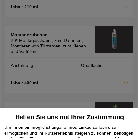
Inhalt 210 ml
Montagezubehör
2-K-Montageschaum, zum Dämmen,
Montieren von Türzargen, zum Kleben
und Verfüllen
Ausführung
Oberfläche
Inhalt 400 ml
Montagezubehör
Helfen Sie uns mit Ihrer Zustimmung
2K-Montageschaum FM710, zur
Verfüllung von Hohlräumen sowie zur
Um Ihnen ein möglichst angenehmes Einkaufserlebnis zu
Dämmung und Isolierung, schnelle
ermöglichen und Ihr Nutzererlebnis steigern zu können, benötigen
Verarbeitung durch kurze