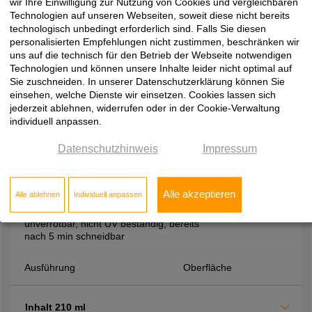
Aushärtezeiten, hohe Festigkeit durch
wir Ihre Einwilligung zur Nutzung von Cookies und vergleichbaren
hohes Raumgewicht, beständig gegen
Technologien auf unseren Webseiten, soweit diese nicht bereits
Verrottung, Wärme, Wasser und viele
technologisch unbedingt erforderlich sind. Falls Sie diesen
Chemikalien
personalisierten Empfehlungen nicht zustimmen, beschränken wir
uns auf die technisch für den Betrieb der Webseite notwendigen
Technologien und können unsere Inhalte leider nicht optimal auf
Ausführung
Oberfläche
Sie zuschneiden. In unserer Datenschutzerklärung können Sie
einsehen, welche Dienste wir einsetzen. Cookies lassen sich
jederzeit ablehnen, widerrufen oder in der Cookie-Verwaltung
Inhalt 400 ml
individuell anpassen.
Datenschutzhinweis
Impressum
Montagezubehör
2-K-Zargenschaum, zur Montage von
Alle akzeptieren
Alle ablehnen
Individuell anpassen
Zargen, treibgasfrei, PCB und
formaldhydfrei, Alterungsbeständig,
unverrotbar, nicht UV beständig, bereits
nach 5 min schneidbar
Ausführung
Oberfläche
Inhalt 210 ml