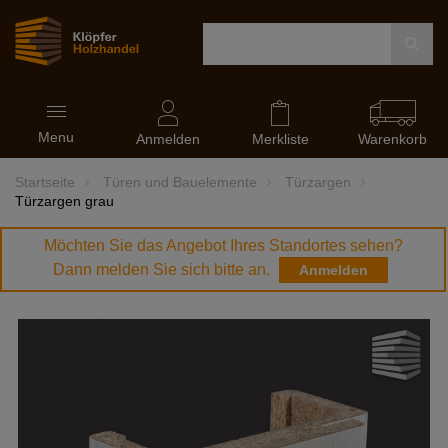
Navigation
Menu
ein-
Anmelden
Merkliste
Warenkorb
und
ausblenden
Startseite
Türen und Bauelemente
Türzargen
Türzargen grau
Möchten Sie das Angebot Ihres Standortes sehen?
Dann melden Sie sich bitte an.
Anmelden