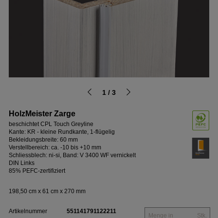
1 / 3
HolzMeister Zarge
beschichtet CPL Touch Greyline
Kante: KR - kleine Rundkante, 1-flügelig
Bekleidungsbreite: 60 mm
Verstellbereich: ca. -10 bis +10 mm
Schliessblech: ni-si, Band: V 3400 WF vernickelt
DIN Links
85% PEFC-zertifiziert
198,50 cm x 61 cm x 270 mm
Artikelnummer
551141791122211
Stk.