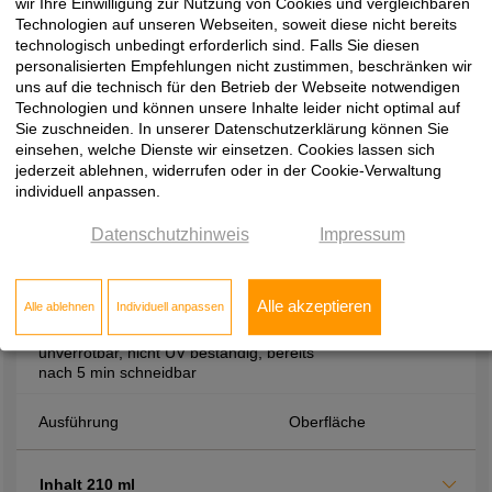
Aushärtezeiten, hohe Festigkeit durch
wir Ihre Einwilligung zur Nutzung von Cookies und vergleichbaren
hohes Raumgewicht, beständig gegen
Technologien auf unseren Webseiten, soweit diese nicht bereits
Verrottung, Wärme, Wasser und viele
technologisch unbedingt erforderlich sind. Falls Sie diesen
Chemikalien
personalisierten Empfehlungen nicht zustimmen, beschränken wir
uns auf die technisch für den Betrieb der Webseite notwendigen
Technologien und können unsere Inhalte leider nicht optimal auf
Ausführung
Oberfläche
Sie zuschneiden. In unserer Datenschutzerklärung können Sie
einsehen, welche Dienste wir einsetzen. Cookies lassen sich
jederzeit ablehnen, widerrufen oder in der Cookie-Verwaltung
Inhalt 400 ml
individuell anpassen.
Datenschutzhinweis
Impressum
Montagezubehör
2-K-Zargenschaum, zur Montage von
Alle akzeptieren
Alle ablehnen
Individuell anpassen
Zargen, treibgasfrei, PCB und
formaldhydfrei, Alterungsbeständig,
unverrotbar, nicht UV beständig, bereits
nach 5 min schneidbar
Ausführung
Oberfläche
Inhalt 210 ml