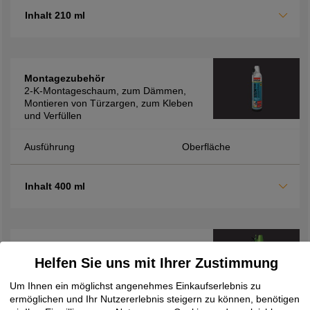
Inhalt 210 ml
Montagezubehör
2-K-Montageschaum, zum Dämmen,
Montieren von Türzargen, zum Kleben
und Verfüllen
Ausführung
Oberfläche
Inhalt 400 ml
Montagezubehör
Helfen Sie uns mit Ihrer Zustimmung
2K-Montageschaum FM710, zur
Verfüllung von Hohlräumen sowie zur
Um Ihnen ein möglichst angenehmes Einkaufserlebnis zu
Dämmung und Isolierung, schnelle
ermöglichen und Ihr Nutzererlebnis steigern zu können, benötigen
Verarbeitung durch kurze