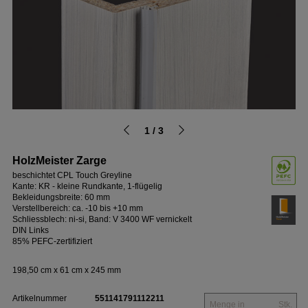
1 / 3
HolzMeister Zarge
beschichtet CPL Touch Greyline
Kante: KR - kleine Rundkante, 1-flügelig
Bekleidungsbreite: 60 mm
Verstellbereich: ca. -10 bis +10 mm
Schliessblech: ni-si, Band: V 3400 WF vernickelt
DIN Links
85% PEFC-zertifiziert
198,50 cm x 61 cm x 245 mm
Artikelnummer
551141791112211
Stk.