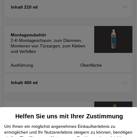
Inhalt 210 ml
Montagezubehör
2-K-Montageschaum, zum Dämmen,
Montieren von Türzargen, zum Kleben
und Verfüllen
Ausführung
Oberfläche
Inhalt 400 ml
Montagezubehör
Helfen Sie uns mit Ihrer Zustimmung
2K-Montageschaum FM710, zur
Verfüllung von Hohlräumen sowie zur
Um Ihnen ein möglichst angenehmes Einkaufserlebnis zu
Dämmung und Isolierung, schnelle
ermöglichen und Ihr Nutzererlebnis steigern zu können, benötigen
Verarbeitung durch kurze