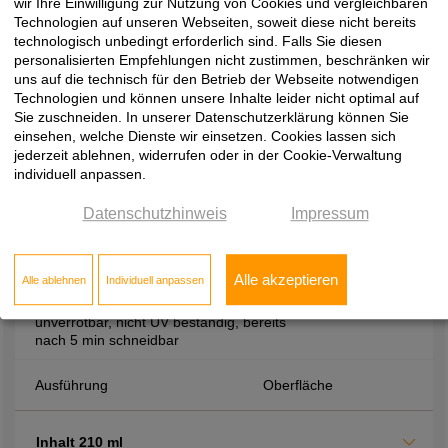
Aushärtezeiten, hohe Festigkeit durch
wir Ihre Einwilligung zur Nutzung von Cookies und vergleichbaren
hohes Raumgewicht, beständig gegen
Technologien auf unseren Webseiten, soweit diese nicht bereits
Verrottung, Wärme, Wasser und viele
technologisch unbedingt erforderlich sind. Falls Sie diesen
Chemikalien
personalisierten Empfehlungen nicht zustimmen, beschränken wir
uns auf die technisch für den Betrieb der Webseite notwendigen
Technologien und können unsere Inhalte leider nicht optimal auf
Ausführung
Oberfläche
Sie zuschneiden. In unserer Datenschutzerklärung können Sie
einsehen, welche Dienste wir einsetzen. Cookies lassen sich
jederzeit ablehnen, widerrufen oder in der Cookie-Verwaltung
Inhalt 400 ml
individuell anpassen.
Datenschutzhinweis
Impressum
Montagezubehör
2-K-Zargenschaum, zur Montage von
Alle akzeptieren
Alle ablehnen
Individuell anpassen
Zargen, treibgasfrei, PCB und
formaldhydfrei, Alterungsbeständig,
unverrotbar, nicht UV beständig, bereits
nach 5 min schneidbar
Ausführung
Oberfläche
Inhalt 210 ml