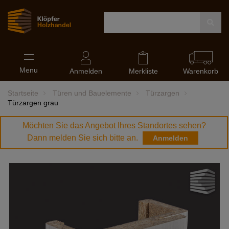
Navigation
Menu
ein-
Anmelden
Merkliste
Warenkorb
und
ausblenden
Startseite
Türen und Bauelemente
Türzargen
Türzargen grau
Möchten Sie das Angebot Ihres Standortes sehen?
Dann melden Sie sich bitte an.
Anmelden