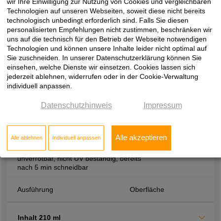
Aushärtezeiten, hohe Festigkeit durch
wir Ihre Einwilligung zur Nutzung von Cookies und vergleichbaren
hohes Raumgewicht, beständig gegen
Technologien auf unseren Webseiten, soweit diese nicht bereits
Verrottung, Wärme, Wasser und viele
technologisch unbedingt erforderlich sind. Falls Sie diesen
Chemikalien
personalisierten Empfehlungen nicht zustimmen, beschränken wir
uns auf die technisch für den Betrieb der Webseite notwendigen
Technologien und können unsere Inhalte leider nicht optimal auf
Ausführung
Oberfläche
Sie zuschneiden. In unserer Datenschutzerklärung können Sie
einsehen, welche Dienste wir einsetzen. Cookies lassen sich
jederzeit ablehnen, widerrufen oder in der Cookie-Verwaltung
Inhalt 400 ml
individuell anpassen.
Datenschutzhinweis
Impressum
Montagezubehör
2-K-Zargenschaum, zur Montage von
Alle akzeptieren
Alle ablehnen
Individuell anpassen
Zargen, treibgasfrei, PCB und
formaldhydfrei, Alterungsbeständig,
unverrotbar, nicht UV beständig, bereits
nach 5 min schneidbar
Ausführung
Oberfläche
Inhalt 210 ml