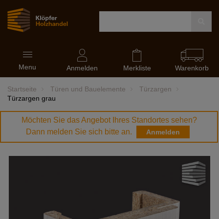
Navigation
Menu
ein-
Anmelden
Merkliste
Warenkorb
und
ausblenden
Startseite
Türen und Bauelemente
Türzargen
Türzargen grau
Möchten Sie das Angebot Ihres Standortes sehen?
Dann melden Sie sich bitte an.
Anmelden