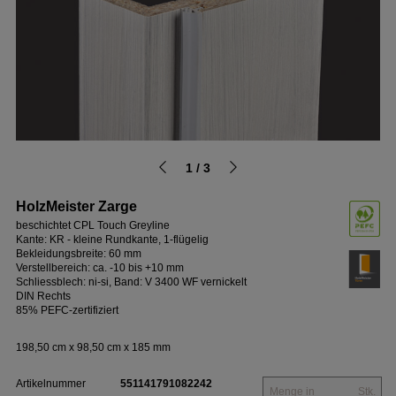
1 / 3
HolzMeister Zarge
beschichtet CPL Touch Greyline
Kante: KR - kleine Rundkante, 1-flügelig
Bekleidungsbreite: 60 mm
Verstellbereich: ca. -10 bis +10 mm
Schliessblech: ni-si, Band: V 3400 WF vernickelt
DIN Rechts
85% PEFC-zertifiziert
198,50 cm x 98,50 cm x 185 mm
Artikelnummer
551141791082242
Stk.