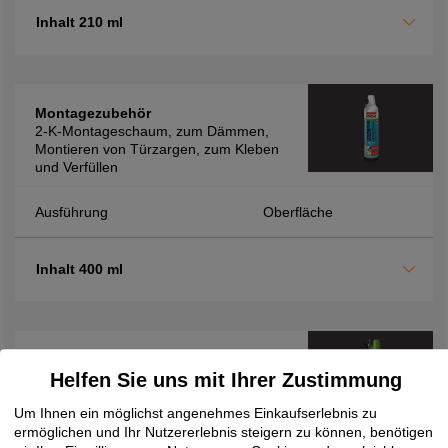
Inhalt 210 ml
Montagezubehör
2-K-Montageschaum, zum Dämmen,
Montieren von Türzargen, zum Kleben
und Verfüllen
Ausführung
Oberfläche
Inhalt 400 ml
Montagezubehör
Helfen Sie uns mit Ihrer Zustimmung
2K-Montageschaum FM710, zur
Verfüllung von Hohlräumen sowie zur
Um Ihnen ein möglichst angenehmes Einkaufserlebnis zu
Dämmung und Isolierung, schnelle
ermöglichen und Ihr Nutzererlebnis steigern zu können, benötigen
Verarbeitung durch kurze