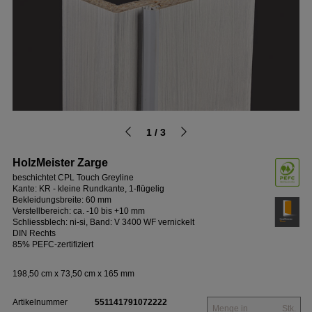
1 / 3
HolzMeister Zarge
beschichtet CPL Touch Greyline
Kante: KR - kleine Rundkante, 1-flügelig
Bekleidungsbreite: 60 mm
Verstellbereich: ca. -10 bis +10 mm
Schliessblech: ni-si, Band: V 3400 WF vernickelt
DIN Rechts
85% PEFC-zertifiziert
198,50 cm x 73,50 cm x 165 mm
Artikelnummer
551141791072222
Stk.