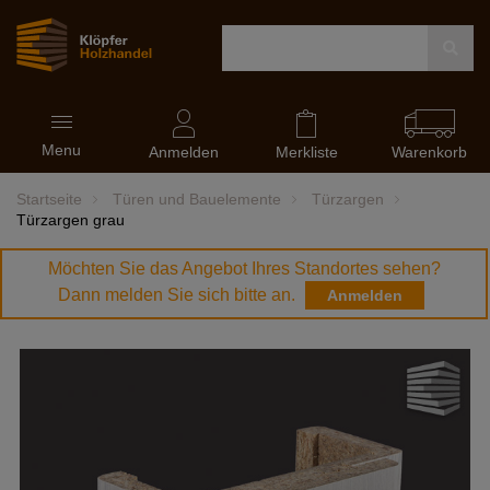
Navigation
Menu
ein-
Anmelden
Merkliste
Warenkorb
und
ausblenden
Startseite
Türen und Bauelemente
Türzargen
Türzargen grau
Möchten Sie das Angebot Ihres Standortes sehen?
Dann melden Sie sich bitte an.
Anmelden