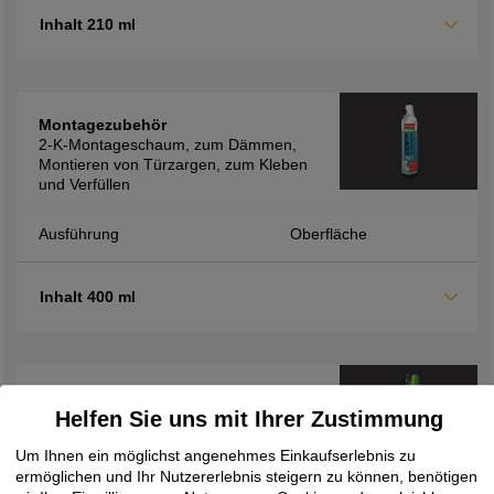
Inhalt 210 ml
Montagezubehör
2-K-Montageschaum, zum Dämmen,
Montieren von Türzargen, zum Kleben
und Verfüllen
Ausführung
Oberfläche
Inhalt 400 ml
Montagezubehör
Helfen Sie uns mit Ihrer Zustimmung
2K-Montageschaum FM710, zur
Verfüllung von Hohlräumen sowie zur
Um Ihnen ein möglichst angenehmes Einkaufserlebnis zu
Dämmung und Isolierung, schnelle
ermöglichen und Ihr Nutzererlebnis steigern zu können, benötigen
Verarbeitung durch kurze