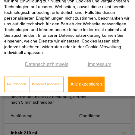
Aushärtezeiten, hohe Festigkeit durch
wir Ihre Einwilligung zur Nutzung von Cookies und vergleichbaren
hohes Raumgewicht, beständig gegen
Technologien auf unseren Webseiten, soweit diese nicht bereits
Verrottung, Wärme, Wasser und viele
technologisch unbedingt erforderlich sind. Falls Sie diesen
Chemikalien
personalisierten Empfehlungen nicht zustimmen, beschränken wir
uns auf die technisch für den Betrieb der Webseite notwendigen
Technologien und können unsere Inhalte leider nicht optimal auf
Ausführung
Oberfläche
Sie zuschneiden. In unserer Datenschutzerklärung können Sie
einsehen, welche Dienste wir einsetzen. Cookies lassen sich
jederzeit ablehnen, widerrufen oder in der Cookie-Verwaltung
Inhalt 400 ml
individuell anpassen.
Datenschutzhinweis
Impressum
Montagezubehör
2-K-Zargenschaum, zur Montage von
Alle akzeptieren
Alle ablehnen
Individuell anpassen
Zargen, treibgasfrei, PCB und
formaldhydfrei, Alterungsbeständig,
unverrotbar, nicht UV beständig, bereits
nach 5 min schneidbar
Ausführung
Oberfläche
Inhalt 210 ml