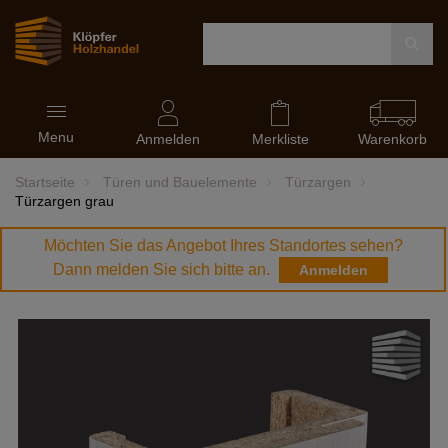
Navigation
Menu
ein-
Anmelden
Merkliste
Warenkorb
und
ausblenden
Startseite
Türen und Bauelemente
Türzargen
Türzargen grau
Möchten Sie das Angebot Ihres Standortes sehen?
Dann melden Sie sich bitte an.
Anmelden