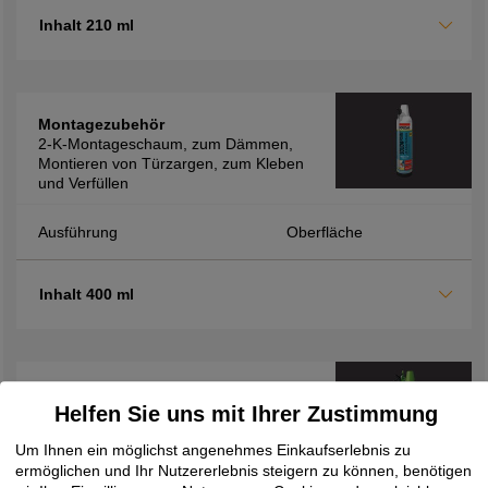
Inhalt 210 ml
Montagezubehör
2-K-Montageschaum, zum Dämmen,
Montieren von Türzargen, zum Kleben
und Verfüllen
Ausführung
Oberfläche
Inhalt 400 ml
Montagezubehör
Helfen Sie uns mit Ihrer Zustimmung
2K-Montageschaum FM710, zur
Verfüllung von Hohlräumen sowie zur
Um Ihnen ein möglichst angenehmes Einkaufserlebnis zu
Dämmung und Isolierung, schnelle
ermöglichen und Ihr Nutzererlebnis steigern zu können, benötigen
Verarbeitung durch kurze