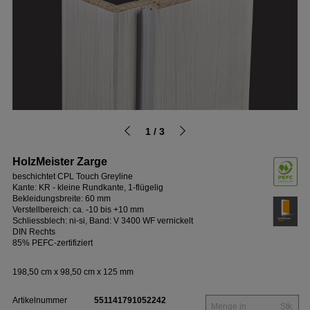
1 / 3
HolzMeister Zarge
beschichtet CPL Touch Greyline
Kante: KR - kleine Rundkante, 1-flügelig
Bekleidungsbreite: 60 mm
Verstellbereich: ca. -10 bis +10 mm
Schliessblech: ni-si, Band: V 3400 WF vernickelt
DIN Rechts
85% PEFC-zertifiziert
198,50 cm x 98,50 cm x 125 mm
Artikelnummer
551141791052242
Stk.