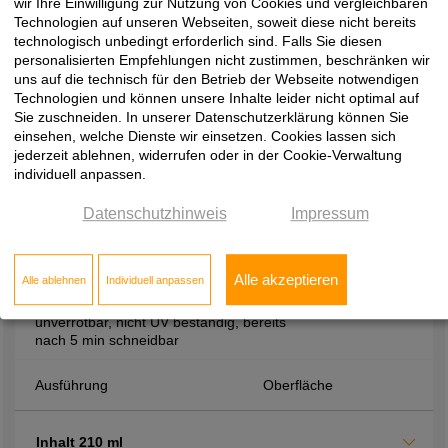
Aushärtezeiten, hohe Festigkeit durch
wir Ihre Einwilligung zur Nutzung von Cookies und vergleichbaren
hohes Raumgewicht, beständig gegen
Technologien auf unseren Webseiten, soweit diese nicht bereits
Verrottung, Wärme, Wasser und viele
technologisch unbedingt erforderlich sind. Falls Sie diesen
Chemikalien
personalisierten Empfehlungen nicht zustimmen, beschränken wir
uns auf die technisch für den Betrieb der Webseite notwendigen
Technologien und können unsere Inhalte leider nicht optimal auf
Ausführung
Oberfläche
Sie zuschneiden. In unserer Datenschutzerklärung können Sie
einsehen, welche Dienste wir einsetzen. Cookies lassen sich
jederzeit ablehnen, widerrufen oder in der Cookie-Verwaltung
Inhalt 400 ml
individuell anpassen.
Datenschutzhinweis
Impressum
Montagezubehör
2-K-Zargenschaum, zur Montage von
Alle akzeptieren
Alle ablehnen
Individuell anpassen
Zargen, treibgasfrei, PCB und
formaldhydfrei, Alterungsbeständig,
unverrotbar, nicht UV beständig, bereits
nach 5 min schneidbar
Ausführung
Oberfläche
Inhalt 210 ml