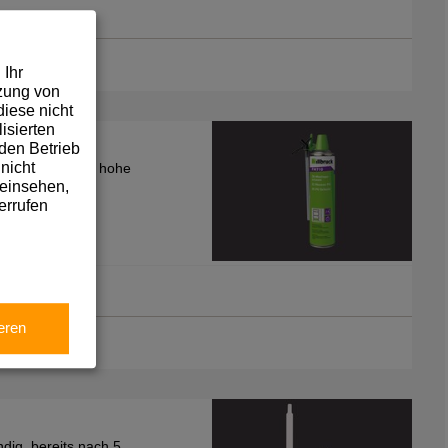
 Ihr
tzung von
iese nicht
isierten
den Betrieb
nicht
Aushärtezeiten, hohe
 einsehen,
errufen
eren
dig, bereits nach 5