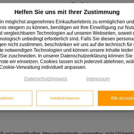
Oberfläche
Helfen Sie uns mit Ihrer Zustimmung
in möglichst angenehmes Einkaufserlebnis zu ermöglichen und
nis steigern zu können, benötigen wir Ihre Einwilligung zur Nu
 vergleichbaren Technologien auf unseren Webseiten, soweit d
hnologisch unbedingt erforderlich sind. Falls Sie diesen personal
n nicht zustimmen, beschränken wir uns auf die technisch für 
e notwendigen Technologien und können unsere Inhalte leider 
ie zur Dämmung und Isolierung, schnelle Verarbeitung durch kurze 
 Sie zuschneiden. In unserer Datenschutzerklärung können Sie
ttung, Wärme, Wasser und viele Chemikalien
ste wir einsetzen. Cookies lassen sich jederzeit ablehnen, wid
 Cookie-Verwaltung individuell anpassen.
Datenschutzhinweis
Impressum
Oberfläche
Alle akzepti
e ablehnen
Individuell anpassen
 und formaldhydfrei, Alterungsbeständig, unverrotbar, nicht UV bestän