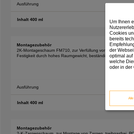
Ausführung
Inhalt 400 ml
Um Ihnen e
Nutzererleb
Cookies und
bereits tec
Empfehlunge
Montagezubehör
der Webseit
2K-Montageschaum FM710, zur Verfüllung von Hohlräumen sow
optimal auf
Festigkeit durch hohes Raumgewicht, beständig gegen Verro
welche Dien
oder in der
Ausführung
All
Inhalt 400 ml
Montagezubehör
2-K-Zargenschaum, zur Montage von Zargen, treibgasfrei, PCB