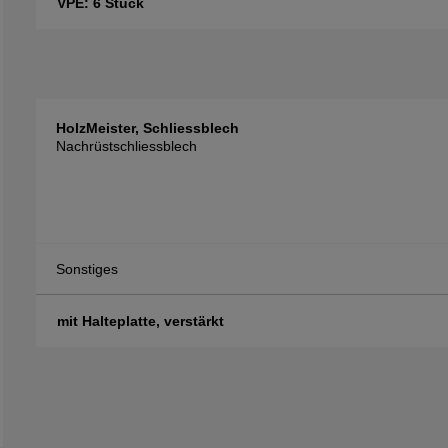
VPE: 6 Stück
HolzMeister, Schliessblech
Nachrüstschliessblech
Sonstiges
mit Halteplatte, verstärkt