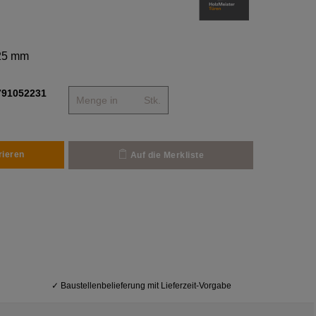
125 mm
791052231
Stk.
rieren
Auf die Merkliste
✓
Baustellenbelieferung mit Lieferzeit-Vorgabe