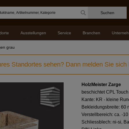
Suchen
dorte
Ausstellungen
Service
Branchen
Unterne
gen grau
res Standortes sehen? Dann melden Sie sich b
HolzMeister Zarge
beschichtet CPL Touch
Kante: KR - kleine Rund
Bekleidungsbreite: 60
Verstellbereich: ca. -1
Schliessblech: ni-si, B