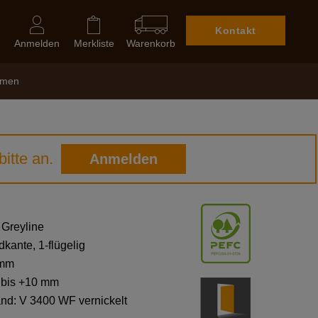
Kontakt
Anmelden
Merkliste
Warenkorb
hmen
itte an.
Anmelden
 Greyline
kante, 1-flügelig
 mm
0 bis +10 mm
and: V 3400 WF vernickelt