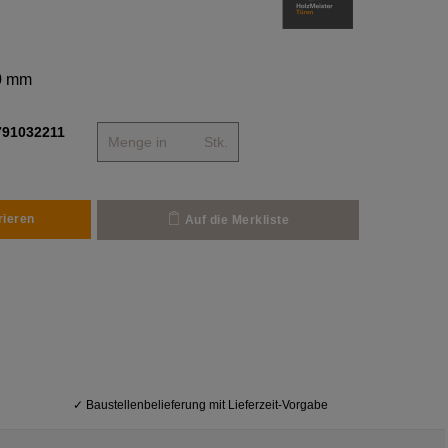
80 mm
791032211
Stk.
rieren
Auf die Merkliste
✓
Baustellenbelieferung mit Lieferzeit-Vorgabe