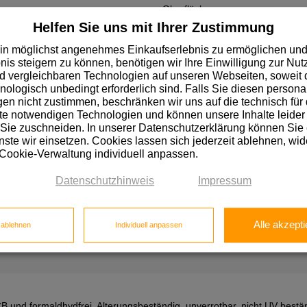
Oberfläche
Helfen Sie uns mit Ihrer Zustimmung
in möglichst angenehmes Einkaufserlebnis zu ermöglichen und
nis steigern zu können, benötigen wir Ihre Einwilligung zur Nu
 vergleichbaren Technologien auf unseren Webseiten, soweit d
hnologisch unbedingt erforderlich sind. Falls Sie diesen personal
n nicht zustimmen, beschränken wir uns auf die technisch für 
e notwendigen Technologien und können unsere Inhalte leider 
ie zur Dämmung und Isolierung, schnelle Verarbeitung durch kurze 
 Sie zuschneiden. In unserer Datenschutzerklärung können Sie
ttung, Wärme, Wasser und viele Chemikalien
ste wir einsetzen. Cookies lassen sich jederzeit ablehnen, wid
 Cookie-Verwaltung individuell anpassen.
Datenschutzhinweis
Impressum
Oberfläche
Alle akzepti
e ablehnen
Individuell anpassen
 und formaldhydfrei, Alterungsbeständig, unverrotbar, nicht UV bestän